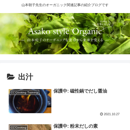
山本朝子先生のオーガニック関連記事の紹介ブログです
出汁
保護中: 磁性鍋でだし醤油
CC'Cooking Training
2021.10.27
保護中: 粉末だしの素
CC'Cooking