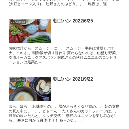
(大豆とコーン入り)、 辻野さんのぶどう、、、 昨夜は、遅...
朝ゴハン 2022/6/25
CC'Cooking
お味噌汁から、スムージーに、、 スムージー中身は甘夏とバナ
ナ、 ついに、朝御飯が切り替わり 変わらないのは、山盛り野菜、
冷凍オーガニックアスパラと銀邑さんの秋鮭ムニエルのコンビネ
ーションは最高だ～
朝ゴハン 2021/9/22
CC'Cooking
ほら、ほら、 お味噌汁の、、器がおっきくなり始め、、 朝の支度
の真ん中に、、、、どぉーん！ たくさんのカットフルーツは、、
野菜の炊いたんと、タッチ交代！ 季節のユニゾンを楽しみなが
ら、 寒さに向かう身体作り！ 各々がた、...