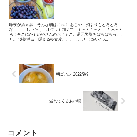
昨夜が湯豆腐、そんな朝はこれ！ おじや、粥よりもとろとろ
な、、、 しいたけ、オクラも加えて、もっともっと、 とろっと
ろ！そこにかもめやさんのおじゃこ、還元岩塩をぱらぱらっ、、
と。 滋養満点、暖まる朝支度、、、 ししとう焼いたん...
朝ゴハン 2022/9/9
溢れてくるあの頃
コメント