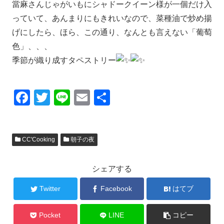
當麻さんじゃがいもにシャドークイーン様が一個だけ入
っていて、あんまりにもきれいなので、菜種油で炒め揚
げにしたら、ほら、この通り、なんとも言えない「葡萄
色」、、、
季節が織り成すタペストリー
F
T
Li
E
共
a
wi
n
m
有
c
tt
e
ail
CC'Cooking
朝子の夜
e
er
b
シェアする
o
o
Twitter
Facebook
はてブ
k
Pocket
LINE
コピー