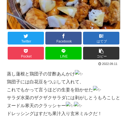
Twitter
Facebook
はてブ
Pocket
LINE
コピー
2022.09.11
蒸し蓮根と鶏団子の甘酢あんかけ
鶏団子には白花豆をつぶして入れて、
これでもかって言うほどの生姜を効かせた
サラダ水菜のザクザクサラダには剥がしとうもろこしと
ヌードル寒天のクラッシャー
ドレッシングはすだち果汁入り玄米ミルクだ！