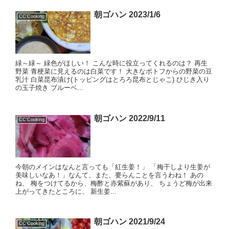
朝ゴハン 2023/1/6
CC'Cooking
緑～緑～ 緑色がほしい！ こんな時に役立ってくれるのは？ 再生
野菜 青梗菜に見えるのは白菜です！ 大きなポトフからの野菜の豆
乳汁 白菜昆布漬け(トッピングはとろろ昆布とじゃこ) ひじき入り
の玉子焼き ブルーベ...
朝ゴハン 2022/9/11
CC'Cooking
今朝のメインはなんと言っても「紅生姜！」 「梅干しより生姜が
美味しいなあ！」なんて、また、要らんことを言うわね！ あの
ね、 梅をつけてるから、梅酢と赤紫蘇があり、 ちょうど梅が出来
上がってきたところに、 新生姜...
朝ゴハン 2021/9/24
CC'Cooking