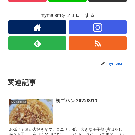
mymaismをフォローする
mymaism
関連記事
朝ゴハン 2022/8/13
CC'Cooking
お孫ちゃまが大好きなマカロニサラダ、 大きな玉子焼 (実はだし
巻き玉子、、巻いてないけど)、、 シャドークイーンのポタージュ