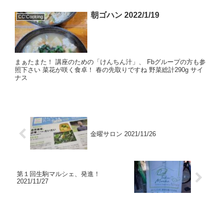
朝ゴハン 2022/1/19
CC'Cooking
まぁたまた！ 講座のための「けんちん汁」、 Fbグループの方も参
照下さい 菜花が咲く食卓！ 春の先取りですね 野菜総計290g サイ
ナス
金曜サロン 2021/11/26
第１回生駒マルシェ、発進！
2021/11/27