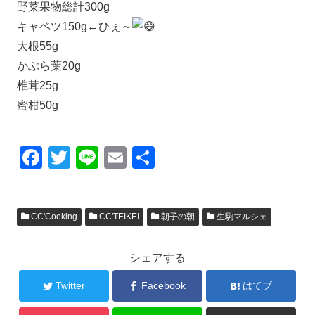
野菜果物総計300g
キャベツ150g←ひぇ～
大根55g
かぶら葉20g
椎茸25g
蜜柑50g
F
T
Li
E
共
a
wi
n
m
有
c
tt
e
ail
CC'Cooking
CC'TEIKEI
朝子の朝
生駒マルシェ
e
er
b
シェアする
o
o
Twitter
Facebook
はてブ