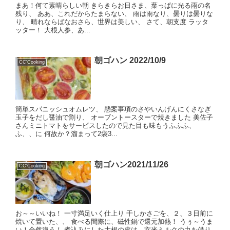
まあ！何て素晴らしい朝 きらきらお日さま、葉っぱに光る雨の名
残り、 ああ、これだからたまらない、 雨は雨なり、曇りは曇りな
り、 晴れならばなおさら、世界は美しい、 さて、朝支度 ラッタ
ッター！ 大根人参、あ...
朝ゴハン 2022/10/9
CC'Cooking
簡単スパニッシュオムレツ、 懸案事項のさやいんげんにくさなぎ
玉子をだし醤油で割り、 オーブントースターで焼きました 美佐子
さんミニトマトをサービスしたので見た目も味もうふふふ、
ふ、、に 何故か？溜まって2袋3...
朝ゴハン2021/11/26
CC'Cooking
お～～いいね！ 一寸満足いく仕上り 干しかさごを、２、３日前に
焼いて置いた、、 食べる間際に、磁性鍋で還元加熱！ うぅ～うま
い！全然違う！ 煮込みにした大根の皮は、玄米ミルクの力を借り