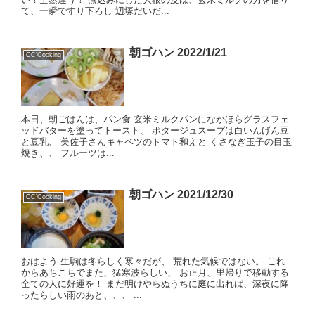
て、一瞬ですり下ろし 辺塚だいだ...
朝ゴハン 2022/1/21
CC'Cooking
本日、朝ごはんは、パン食 玄米ミルクパンになかほらグラスフェ
ッドバターを塗ってトースト、 ポタージュスープは白いんげん豆
と豆乳、 美佐子さんキャベツのトマト和えと くさなぎ玉子の目玉
焼き、、 フルーツは...
朝ゴハン 2021/12/30
CC'Cooking
おはよう 生駒は冬らしく寒々だが、 荒れた気候ではない。 これ
からあちこちでまた、猛寒波らしい、 お正月、里帰りで移動する
全ての人に好運を！ まだ明けやらぬうちに庭に出れば、深夜に降
ったらしい雨のあと、、、 ...