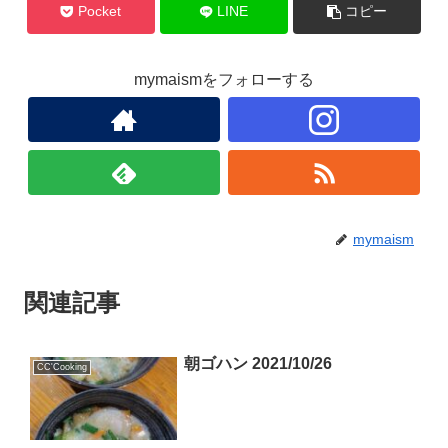
k
Pocket
LINE
コピー
mymaismをフォローする
mymaism
関連記事
朝ゴハン 2021/10/26
CC'Cooking