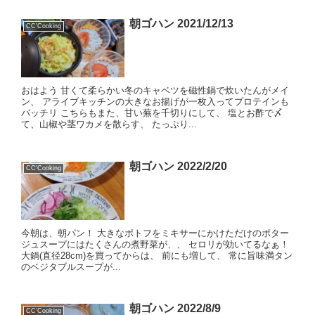
朝ゴハン 2021/12/13
CC'Cooking
おはよう 甘くて柔らかい冬のキャベツを磁性鍋で炊いたんがメイ
ン、 アライブキッチンの大きなお揚げが一枚入ってプロテインも
バッチリ こちらもまた、甘い蕪を千切りにして、 塩とお酢で〆
て、山椒や茎ワカメを散らす、 たっぷり...
朝ゴハン 2022/2/20
CC'Cooking
今朝は、朝パン！ 大きなポトフをミキサーにかけただけのポター
ジュスープにはたくさんの煮野菜が、、 セロリが効いてるなぁ！
大鍋(直径28cm)を買ってからは、 前にも増して、 常に旨味満タン
のベジタブルスープが...
朝ゴハン 2022/8/9
CC'Cooking