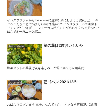
インスタグラムからFacebookに連動投稿にしようと決めたが、 今
ごろこんなことで悩ましい時代錯誤の？ インスタグラムで画像ト
リミングができず、、フォーカスポイントがめちゃくちゃ #あさご
はん #オーガニック#C...
菜の花は2度おいしい✨
Asako's Garden
野菜セットの菜花は花を楽しみ、次週に食べるが順当だ
朝ゴハン 2021/12/5
CC'Cooking
おはようございます 玉子、なんですが、 くさなき有精卵、2週間