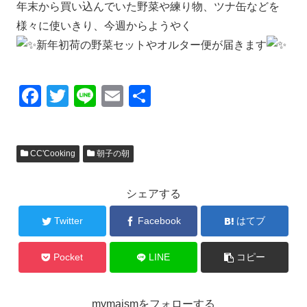
年末から買い込んでいた野菜や練り物、ツナ缶などを
様々に使いきり、今週からようやく
新年初荷の野菜セットやオルター便が届きます
F
T
Li
E
共
a
wi
n
m
有
c
tt
e
ail
CC'Cooking
朝子の朝
e
er
b
シェアする
o
o
Twitter
Facebook
はてブ
k
Pocket
LINE
コピー
mymaismをフォローする