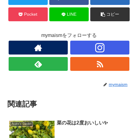
o
k
Pocket
LINE
コピー
mymaismをフォローする
mymaism
関連記事
菜の花は2度おいしい✨
Asako's Garden