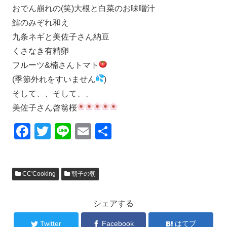
おでん崩れの(笑)大根と白菜のお味噌汁
鱈のみぞれ和え
九条ネギと美佐子さん納豆
くさなき有精卵
フルーツ&楠さんトマト
(季節外れをすいません
)
そして、、そして、、
美佐子さん啓翁桜
F
T
Li
E
共
a
wi
n
m
有
c
tt
e
ail
CC'Cooking
朝子の朝
e
er
b
シェアする
o
Twitter
Facebook
はてブ