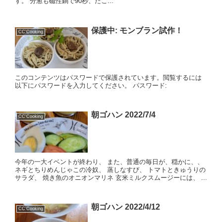
す。 分葱も磁性鍋で90秒、たこ...
保護中: モンブラン試作！
CC'Cooking
このコンテンツはパスワードで保護されています。閲覧するには
以下にパスワードを入力してください。 パスワード:
朝ゴハン 2022/7/4
CC'Cooking
今年の一大イベントが終わり、 また、普通の毎日が、穏かに、、
ネギとちりめんじゃこの冷奴、 蒸しなすび、 トマトときゅうりの
サラダ、 焼き魚のオニオンマリネ 玄米ミルクスムージーには、 ...
朝ゴハン 2022/4/12
CC'Cooking