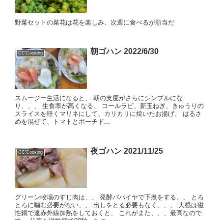
野菜セットの菜花は花を楽しみ、次週に食べるが順当だ
朝ゴハン 2022/6/30
CC'Cooking
スムージー生活になると、 朝の支度がさらにシンプルにな
り、、、 生食率が高くなる。 コールラビ、新玉ねぎ、きゅうりの
スライスを軽くマリネにして、カリカリに焼いたお揚げ、 はるさ
めを混ぜて、トマトとポーチド...
夜ゴハン 2021/11/25
CC'Cooking
グリーン牧場のすじ肉は、、 発酵パパイヤで下煮をする、、 とろ
とろに噛む必要がない、、 出しをとる必要もなく、、、 大根は磁
性鍋で遠赤外線加熱をしておくと、 これがまた、、、最高なので