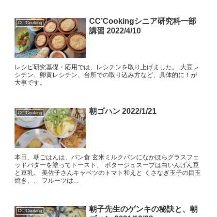
CC’Cookingシニア研究科一部
CC'Cooking
講習 2022/4/10
レシピ研究基礎・応用では、レシチンを取り上げました。 大豆レ
シチン、卵黄レシチン、台所での取り込み方など、具体的に！が
大事です。
朝ゴハン 2022/1/21
CC'Cooking
本日、朝ごはんは、パン食 玄米ミルクパンになかほらグラスフェ
ッドバターを塗ってトースト、 ポタージュスープは白いんげん豆
と豆乳、 美佐子さんキャベツのトマト和えと くさなぎ玉子の目玉
焼き、、 フルーツは...
朝子先生のゲンキの秘訣と、朝
CC'Cooking