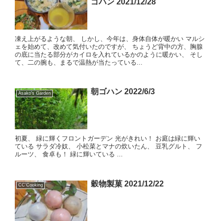
ゴハン 2021/12/28
凍え上がるような朝、 しかし、今年は、身体自体が暖かい マルシ
ェを始めて、改めて気付いたのですが、 ちょうど背中の方、胸腺
の底に当たる部分がカイロを入れているかのように暖かい、 そし
て、二の腕も、まるで温熱が当たっている...
朝ゴハン 2022/6/3
Asako's Garden
初夏、 緑に輝くフロントガーデン 光がきれい！ お庭は緑に輝い
ている サラダ冷奴、 小松菜とマナの炊いたん、 豆乳グルト、 フ
ルーツ、 食卓も！ 緑に輝いている ...
穀物製菓 2021/12/22
CC'Cooking