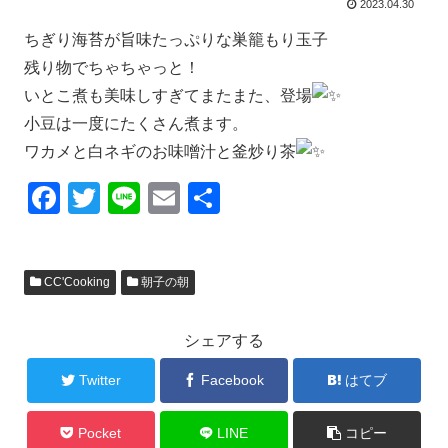
2023.04.30
ちぎり海苔が旨味たっぷりな巣籠もり玉子
残り物でちゃちゃっと！
いとこ煮も美味しすぎてまたまた、登場
小豆は一度にたくさん煮ます。
ワカメと白ネギのお味噌汁と釜炒り茶
F
T
Li
E
共
a
wi
n
m
有
c
tt
e
ail
CC'Cooking
朝子の朝
e
er
b
シェアする
o
o
Twitter
Facebook
はてブ
k
Pocket
LINE
コピー