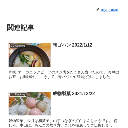
mymaism
関連記事
朝ゴハン 2022/1/12
CC'Cooking
昨晩､オーガニックビーフのスジ煮をたくさん食べたので、 今朝は
お茶、お味噌汁、、 そして、青パパイヤ酵素だけにしました。
穀物製菓 2021/12/22
CC'Cooking
穀物製菓、今月は和菓子、山芋つなぎの紅白まんじゅうです。 何
しろ、本日は、あんこの炊き方、これを徹底してご伝授しまし