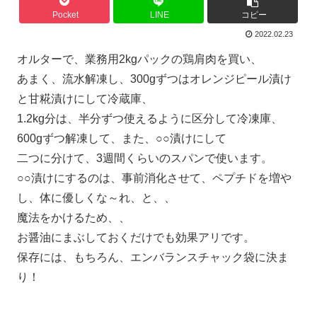
Pocket
LINE
コピー
2022.02.23
オルターで、業務用2kgパックの鶏肩肉を買い、
あまく、流水解凍し、300gずつはオレンジピール漬け
と甘糀漬けにして冷蔵庫、
1.2kg分は、半分ずつ使えるように区分して冷凍庫、
600gずつ解凍して、また、○○漬けにして
二つに分けて、3週間くらいのスパンで使います。
○○漬けにするのは、事前消化させて、ペプチドを増や
し、体に優しくな～れ、と、、
魔法をかけるため、、
お醤油にまぶしておくだけでも効果アリです。
保存には、もちろん、エンバランスチャック袋に決ま
り！