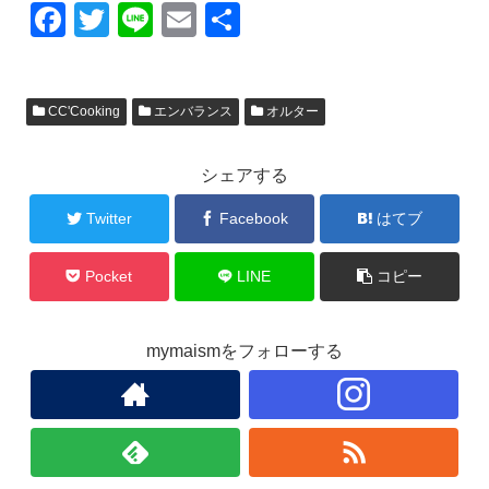
F
T
Li
E
共
a
wi
n
m
有
c
tt
e
ail
CC'Cooking
エンバランス
オルター
e
er
b
シェアする
o
o
Twitter
Facebook
はてブ
k
Pocket
LINE
コピー
mymaismをフォローする