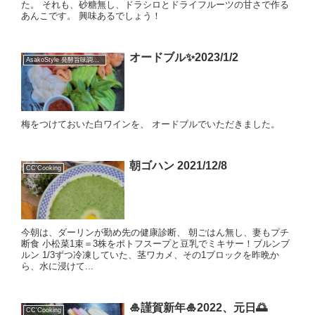
た。 それも、砂糖無し、ドラシロとドライフルーツの甘さで作る
あんこです。 興味あるでしょう！
オードブル✨2023/1/2
AsakoStyle 発酵旨味調味料
梅をつけておいた白ワインを、 オードブルでいただきました。
朝ゴハン 2021/12/8
CC'Cooking
今朝は、ダーリンが勤め先の健康診断、 朝ごはん無し、妻もプチ
断食 小松菜1束＝3株をポトフスープと豆乳でミキサー！ブルンブ
ルン 1/3ずつ冷凍していた、茎ワカメ、その1ブロックを昨晩か
ら、水に浸けて...
🎍謹賀新年🎍2022、元日🌅
CC'Cooking