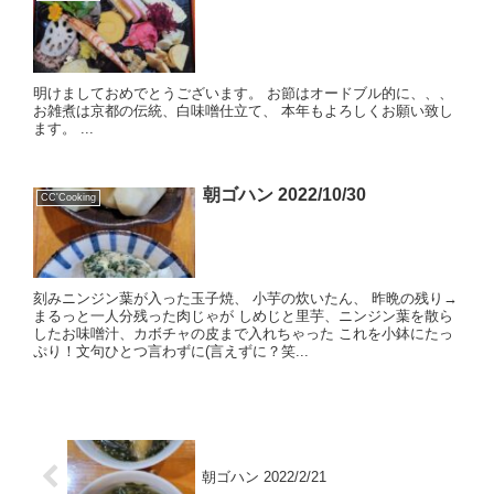
明けましておめでとうございます。 お節はオードブル的に、、、
お雑煮は京都の伝統、白味噌仕立て、 本年もよろしくお願い致し
ます。 ...
朝ゴハン 2022/10/30
CC'Cooking
刻みニンジン葉が入った玉子焼、 小芋の炊いたん、 昨晩の残り→
まるっと一人分残った肉じゃが しめじと里芋、ニンジン葉を散ら
したお味噌汁、カボチャの皮まで入れちゃった これを小鉢にたっ
ぷり！文句ひとつ言わずに(言えずに？笑...
朝ゴハン 2022/2/21