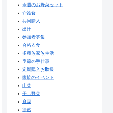
今週のお野菜セット
介護食
共同購入
出汁
参加者募集
合格る食
多種族家族生活
季節の手仕事
定期購入お取扱
家族のイベント
山菜
干し野菜
庭園
徒然