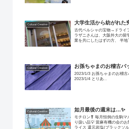
大学生活から紡がれた
Cultural Creative
古代ペルシャの宝物→ドライ
ラザニさんは、大阪外大の留学
業を共にしたはずの方、 半地下
お孫ちゃまのお稽古バ
Cultural Creative
2023/1/3 お孫ちゃまの
2023/1/4 とりあ...
如月最後の週末は…✨
Cultural Creative
モチロン❣ 毎月恒例の生駒マ
り扱い品💡 當麻有機の会の
ライス 還元岩塩(ブラックソルト)