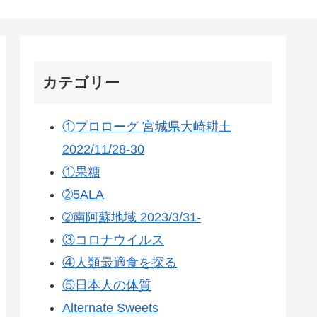
カテゴリー
①プロローグ 宮城県大崎耕土
2022/11/28-30
①果糖
➁5ALA
➁南阿蘇地域 2023/3/31-
③コロナウイルス
④人類最適食を探る
⑤日本人の体質
Alternate Sweets