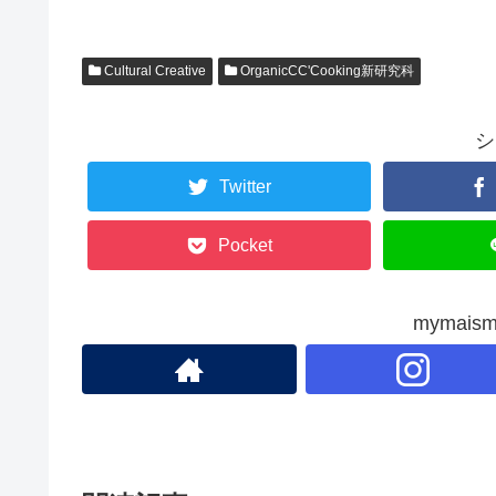
a
wi
n
m
有
c
tt
e
ail
e
er
Cultural Creative
OrganicCC'Cooking新研究科
b
o
シ
o
Twitter
k
Pocket
mymai