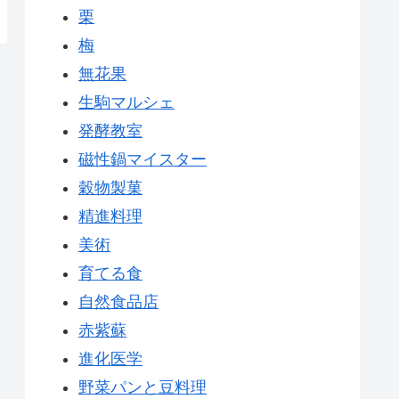
栗
梅
無花果
生駒マルシェ
発酵教室
磁性鍋マイスター
穀物製菓
精進料理
美術
育てる食
自然食品店
赤紫蘇
進化医学
野菜パンと豆料理