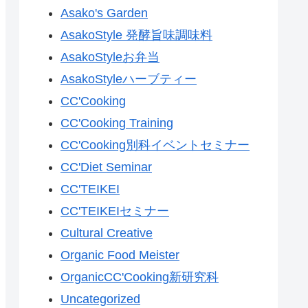
Asako's Garden
AsakoStyle 発酵旨味調味料
AsakoStyleお弁当
AsakoStyleハーブティー
CC'Cooking
CC'Cooking Training
CC'Cooking別科イベントセミナー
CC'Diet Seminar
CC'TEIKEI
CC'TEIKEIセミナー
Cultural Creative
Organic Food Meister
OrganicCC'Cooking新研究科
Uncategorized