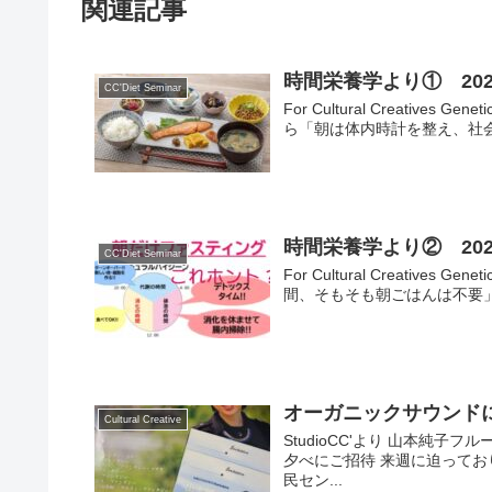
関連記事
時間栄養学より① 2025/
CC'Diet Seminar
For Cultural Creatives 
ら「朝は体内時計を整え、社会
時間栄養学より② 2025/
CC'Diet Seminar
For Cultural Creatives 
間、そもそも朝ごはんは不要」
オーガニックサウンド
Cultural Creative
StudioCC'より 山本純
夕べにご招待 来週に迫っており
民セン...