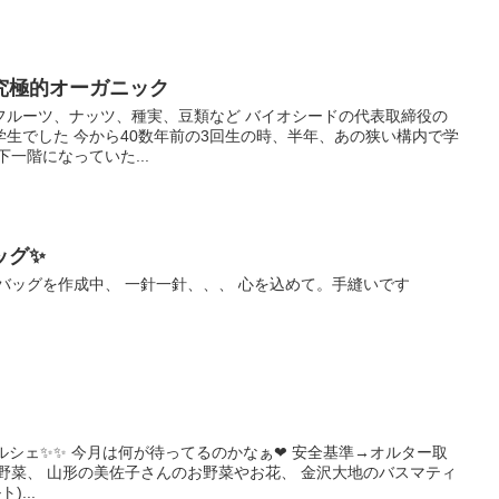
究極的オーガニック
フルーツ、ナッツ、種実、豆類など バイオシードの代表取締役の
生でした 今から40数年前の3回生の時、半年、あの狭い構内で学
一階になっていた...
ッグ✨
お稽古バッグを作成中、 一針一針、、、 心を込めて。手縫いです
ルシェ✨✨ 今月は何が待ってるのかなぁ❤ 安全基準→オルター取
お野菜、 山形の美佐子さんのお野菜やお花、 金沢大地のバスマティ
...