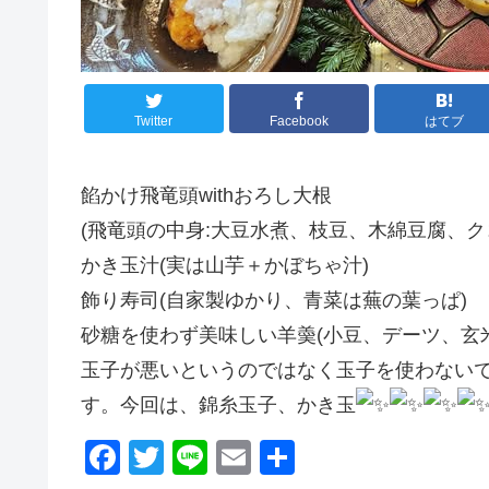
Twitter
Facebook
はてブ
餡かけ飛竜頭withおろし大根
(飛竜頭の中身:大豆水煮、枝豆、木綿豆腐、
かき玉汁(実は山芋＋かぼちゃ汁)
飾り寿司(自家製ゆかり、青菜は蕪の葉っぱ)
砂糖を使わず美味しい羊羮(小豆、デーツ、玄
玉子が悪いというのではなく玉子を使わない
す。今回は、錦糸玉子、かき玉
F
T
Li
E
共