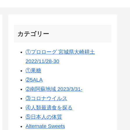
カテゴリー
①プロローグ 宮城県大崎耕土
2022/11/28-30
①果糖
➁5ALA
➁南阿蘇地域 2023/3/31-
③コロナウイルス
④人類最適食を探る
⑤日本人の体質
Alternate Sweets