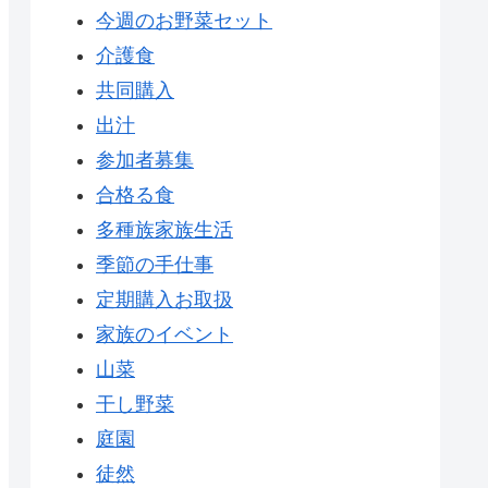
今週のお野菜セット
介護食
共同購入
出汁
参加者募集
合格る食
多種族家族生活
季節の手仕事
定期購入お取扱
家族のイベント
山菜
干し野菜
庭園
徒然