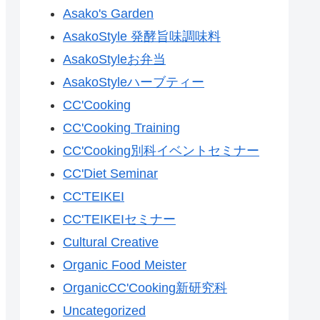
Asako's Garden
AsakoStyle 発酵旨味調味料
AsakoStyleお弁当
AsakoStyleハーブティー
CC'Cooking
CC'Cooking Training
CC'Cooking別科イベントセミナー
CC'Diet Seminar
CC'TEIKEI
CC'TEIKEIセミナー
Cultural Creative
Organic Food Meister
OrganicCC'Cooking新研究科
Uncategorized