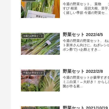
今週の野菜セット、 葉物 
すび 根菜 花切大根、里芋
く嬉しい季節 今週の野菜セ...
野菜セット 2022/4/5
今週のお野菜セット
今週の野菜の野菜セット、 ね
ト新米さん向けに、ねぎレシピ
ポン酢で) ○お麩とすき...
野菜セット 2022/2/8
今週のお野菜セット
今週の野菜セットが豪華すぎる
ミニ白菜！←大好き！ からし菜
菌が作る素...
野菜セット 2021/10/19