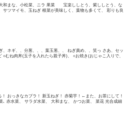
大和まな、小松菜、ニラ 果菜 宝楽ししとう、紫ししとう、な
、サツマイモ、玉ねぎ 根菜が美味しく、葉物も多くて、 彩りも良
ぎ、ネギ、、分葱、、、葉玉葱、、 ねぎ責め、、笑っ さあ、セッ
 ○むね肉丼(玉子を入れたら親子丼)、 ○お焼き(おじゃこ入りで、
！ おっきなカブラ！ 新玉ねぎ！ 赤菊芋！←また、お茶にして！
､ 赤水菜、 サラダ水菜、 大和まな、 かつお菜、 菜花 光合成細