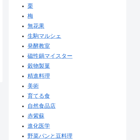
栗
梅
無花果
生駒マルシェ
発酵教室
磁性鍋マイスター
穀物製菓
精進料理
美術
育てる食
自然食品店
赤紫蘇
進化医学
野菜パンと豆料理