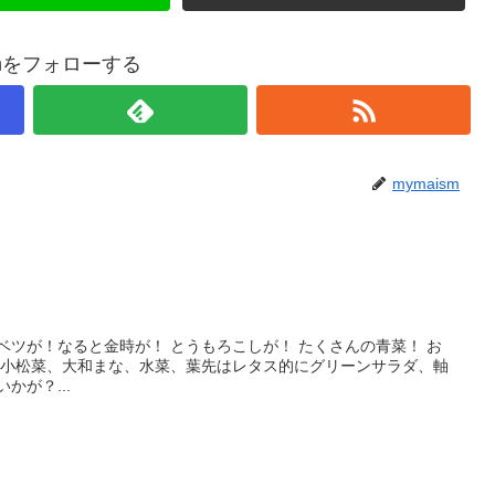
smをフォローする
mymaism
ベツが！なると金時が！ とうもろこしが！ たくさんの青菜！ お
！ 小松菜、大和まな、水菜、葉先はレタス的にグリーンサラダ、軸
かが？...