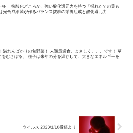
一杯！ 抗酸化どころか、強い酸化還元力を持つ「採れたての葉も
みは光合成細菌が作るバランス抜群の栄養組成と酸化還元力
！溢れんばかりの旬野菜！ 人類最適食、まさしく、、、です！ 草
こをむさぼる、 種子は来年の分を温存して、大きなエネルギーを
ウイルス 2023/1/10投稿より