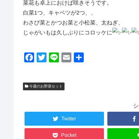
菜花も卓上におけば咲きそうです。
白菜1つ、キャベツが2つ、、
わさび菜とかつお菜と小松菜、太ねぎ、
じゃがいもは久しぶりにコロッケに
F
T
Li
E
共
a
wi
n
m
有
c
tt
e
ail
e
er
今週のお野菜セット
b
o
シ
o
Twitter
k
Pocket