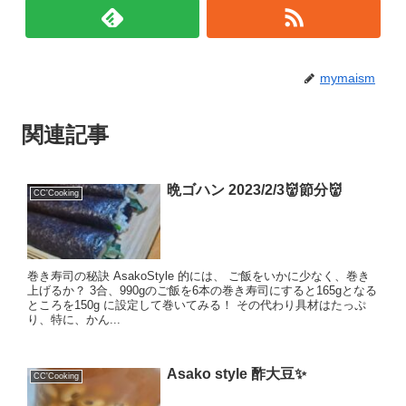
mymaism
関連記事
晩ゴハン 2023/2/3👹節分👹
CC'Cooking
巻き寿司の秘訣 AsakoStyle 的には、 ご飯をいかに少なく、巻き
上げるか？ 3合、990gのご飯を6本の巻き寿司にすると165gとなる
ところを150g に設定して巻いてみる！ その代わり具材はたっぷ
り、特に、かん...
Asako style 酢大豆✨
CC'Cooking