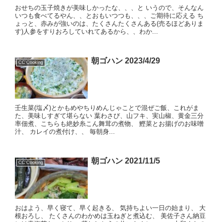
おせちの玉子焼きが美味しかったな、、、と いうので、そんなん
いつも食べてるやん、、とおもいつつも、、、ご期待に応える ち
ょっと、赤みが強いのは、たくさんたくさんある(売るほどありま
す)人参をすりおろしていれてあるから、、わか...
朝ゴハン 2023/4/29
CC'Cooking
壬生菜(塩〆)とかもめやちりめんじゃことで混ぜご飯、これがま
た、美味しすぎて堪らない 葉わさび、山フキ、実山椒、黄金三分
率佃煮、こちらも絶妙糸こん舞茸の煮物、 鰹菜とお揚げのお味噌
汁、 カレイの煮付け、、 毎朝身...
朝ゴハン 2021/11/5
CC'Cooking
おはよう、早く寝て、早く起きる、 気持ちよい一日の始まり、 大
根おろし、 たくさんのわかめは玉ねぎと煮込む、 美佐子さん納豆