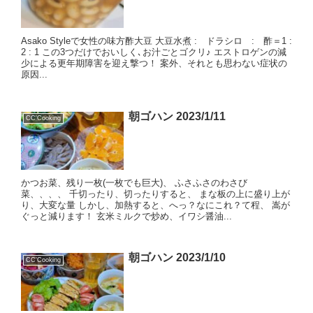
Asako Styleで女性の味方酢大豆 大豆水煮 : ドラシロ : 酢＝1 :
2 : 1 この3つだけでおいしく､お汁ごとゴクリ♪ エストロゲンの減
少による更年期障害を迎え撃つ！ 案外、それとも思わない症状の
原因...
朝ゴハン 2023/1/11
CC'Cooking
かつお菜、残り一枚(一枚でも巨大)、 ふさふさのわさび
菜、、、、 千切ったり、切ったりすると、 まな板の上に盛り上が
り、大変な量 しかし、加熱すると、へっ？なにこれ？て程、 嵩が
ぐっと減ります！ 玄米ミルクで炒め、イワシ醤油...
朝ゴハン 2023/1/10
CC'Cooking