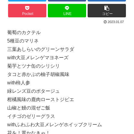
Pocket
LINE
コピー
2023.01.07
葡萄のカクテル
5種豆のマリネ
三葉あしらいのグリーンサラダ
with大豆メレンゲマヨネーズ
菊芋とツナ缶のシリシリ
タコと赤かぶの柚子胡椒風味
with柿人参
緑レンズ豆のポタージュ
柑橘風味の鹿肉ローストジビエ
山椒と鰻の混ぜご飯
イチゴのゼリーグラス
withふわふわ大豆メレンゲホイップクリーム
花を！置かなきゃ！