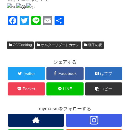
F
T
Li
E
共
a
wi
n
m
有
c
tt
e
ail
CC'Cooking
オルターリゾートカナン
朝子の夜
e
er
b
シェアする
o
o
Twitter
Facebook
はてブ
k
Pocket
LINE
コピー
mymaismをフォローする