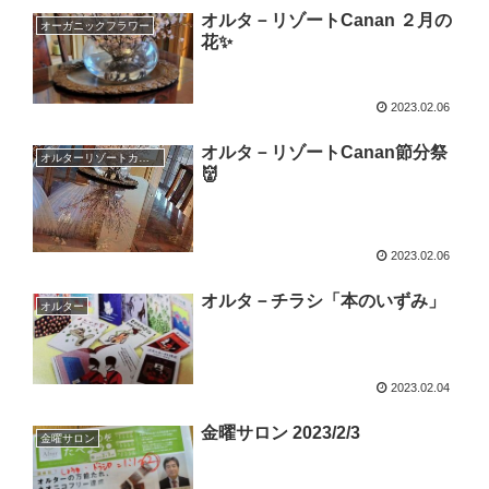
オルタ－リゾートCanan ２月の
オーガニックフラワー
花✨
2023.02.06
オルタ－リゾートCanan節分祭
オルターリゾートカナン
👹
2023.02.06
オルタ－チラシ「本のいずみ」
オルター
2023.02.04
金曜サロン 2023/2/3
金曜サロン