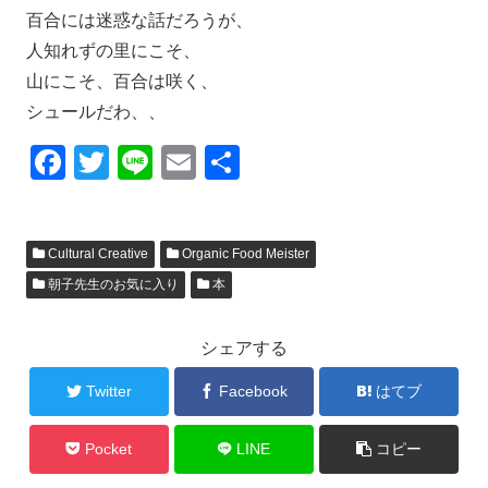
百合には迷惑な話だろうが、
人知れずの里にこそ、
山にこそ、百合は咲く、
シュールだわ、、
F
T
Li
E
共
a
wi
n
m
有
c
tt
e
ail
Cultural Creative
Organic Food Meister
e
er
朝子先生のお気に入り
本
b
o
シェアする
o
Twitter
Facebook
はてブ
k
Pocket
LINE
コピー