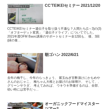
CC’TEIKEIセミナー 2021/12/20
CC'TEIKEIセミナー
CC'TEIKEIセミナー遺伝子を取り扱う不遜な？人間たち(1～3)の(3)
「オフターゲット変異」「遺伝子ドライブ」についてでした。
2021年度OFM Basic講座のサポートセミナー全12回も、 後、3回
(緑の食...
朝ゴハン 2022/6/21
CC'Cooking
去年の梅干し、今年のらっきょう、 紫玉ねぎ甘酢漬けにかもめや
さんのおじゃこ、 梅ちゃん大根とお揚げのお味噌汁、 そして、、
グリーンサラダ、 考えてみれば、 ウキウキ準備するのは、全部、
幼い時には苦手だっ...
オーガニックフードマイスター
Organic Food Meister
ツアー2