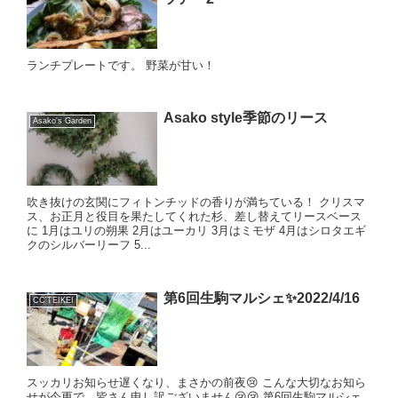
ランチプレートです。 野菜が甘い！
Asako style季節のリース
Asako's Garden
吹き抜けの玄関にフィトンチッドの香りが満ちている！ クリスマ
ス、お正月と役目を果たしてくれた杉、差し替えてリースベース
に 1月はユリの朔果 2月はユーカリ 3月はミモザ 4月はシロタエギ
クのシルバーリーフ 5...
第6回生駒マルシェ✨2022/4/16
CC'TEIKEI
スッカリお知らせ遅くなり、まさかの前夜😢 こんな大切なお知ら
せが今更で、皆さん申し訳ございません😢😢 第6回生駒マルシェ