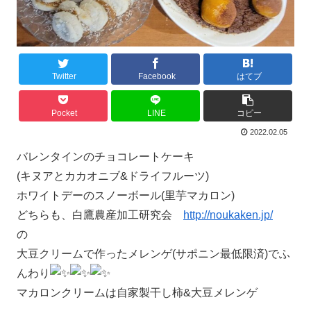
Twitter
Facebook
はてブ
Pocket
LINE
コピー
2022.02.05
バレンタインのチョコレートケーキ
(キヌアとカカオニブ&ドライフルーツ)
ホワイトデーのスノーボール(里芋マカロン)
どちらも、白鷹農産加工研究会
http://noukaken.jp/
の
大豆クリームで作ったメレンゲ(サポニン最低限済)でふ
んわり
マカロンクリームは自家製干し柿&大豆メレンゲ