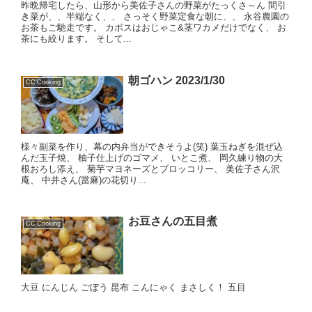
昨晩帰宅したら、山形から美佐子さんの野菜がたっくさ～ん 間引
き菜が、、半端なく、、 さっそく野菜定食な朝に、、 永谷農園の
お茶もご馳走です。 カボスはおじゃこ&茎ワカメだけでなく、 お
茶にも絞ります。 そして...
朝ゴハン 2023/1/30
CC'Cooking
様々副菜を作り、幕の内弁当ができそうよ(笑) 葉玉ねぎを混ぜ込
んだ玉子焼、 柚子仕上げのゴマメ、 いとこ煮、 岡久練り物の大
根おろし添え、 菊芋マヨネーズとブロッコリー、 美佐子さん沢
庵、 中井さん(當麻)の花切り...
お豆さんの五目煮
CC'Cooking
大豆 にんじん ごぼう 昆布 こんにゃく まさしく！ 五目