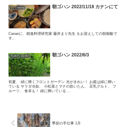
朝ゴハン 2022/11/18 カナンにて
CC'Cooking
Cananに、精進料理研究家 藤井まり先生 をお迎えしての朝御飯で
す。
朝ゴハン 2022/6/3
Asako's Garden
初夏、 緑に輝くフロントガーデン 光がきれい！ お庭は緑に輝い
ている サラダ冷奴、 小松菜とマナの炊いたん、 豆乳グルト、 フ
ルーツ、 食卓も！ 緑に輝いている ...
季節の手仕事 1月