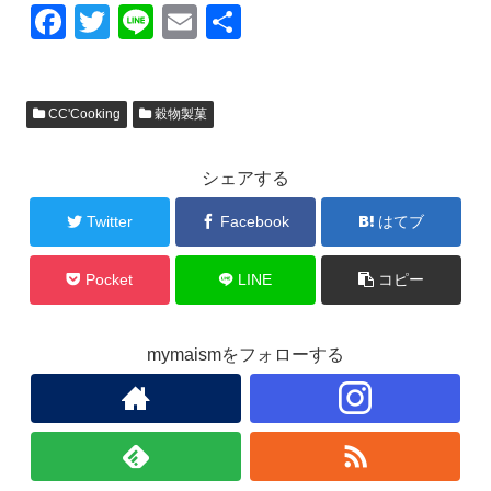
F
T
Li
E
共
a
wi
n
m
有
c
tt
e
ail
CC'Cooking
穀物製菓
e
er
b
シェアする
o
o
Twitter
Facebook
はてブ
k
Pocket
LINE
コピー
mymaismをフォローする