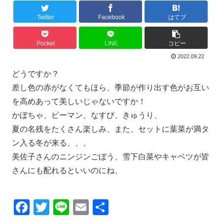
Twitter
Facebook
はてブ
Pocket
LINE
コピー
2022.09.22
どうですか？
差し色の赤がなくてもほら、季節が作り出す色がお互い
を高めあって美しいじゃないですか！
かぼちゃ、ピーマン、なすび、きゅうり、
夏の名残をたくさん楽しみ、また、セットに葉菜が満タ
ン入る冬が来る、、、
美佐子さんのニンジンごぼう、雪下白菜やキャベツが皆
さんにも配れるといいのにね、
F
T
Li
E
共