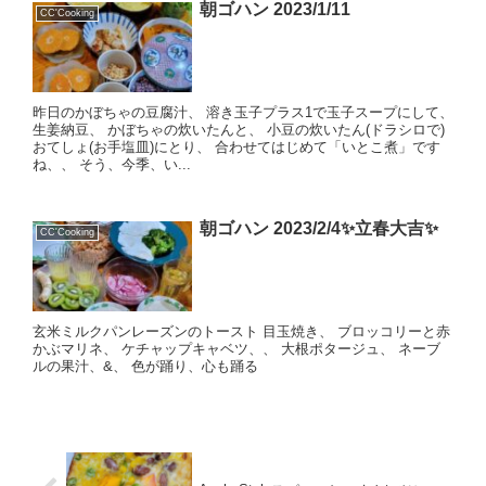
朝ゴハン 2023/1/11
CC'Cooking
昨日のかぼちゃの豆腐汁、 溶き玉子プラス1で玉子スープにして、
生姜納豆、 かぼちゃの炊いたんと、 小豆の炊いたん(ドラシロで)
おてしょ(お手塩皿)にとり、 合わせてはじめて「いとこ煮」です
ね、、 そう、今季、い...
朝ゴハン 2023/2/4✨立春大吉✨
CC'Cooking
玄米ミルクパンレーズンのトースト 目玉焼き、 ブロッコリーと赤
かぶマリネ、 ケチャップキャベツ、、 大根ポタージュ、 ネーブ
ルの果汁、&、 色が踊り、心も踊る