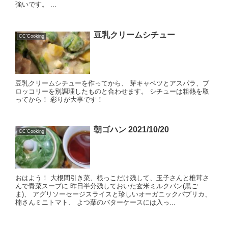
強いです。 ...
豆乳クリームシチュー
CC'Cooking
豆乳クリームシチューを作ってから、 芽キャベツとアスパラ、ブ
ロッコリーを別調理したものと合わせます。 シチューは粗熱を取
ってから！ 彩りが大事です！
朝ゴハン 2021/10/20
CC'Cooking
おはよう！ 大根間引き菜、根っこだけ残して、玉子さんと椎茸さ
んで青菜スープに 昨日半分残しておいた玄米ミルクパン(黒ご
ま)、 アグリソーセージスライスと珍しいオーガニックパプリカ、
楠さんミニトマト、 よつ葉のバターケースには入っ...