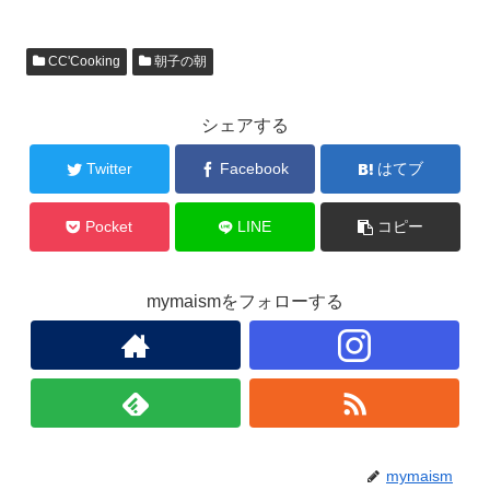
a
wi
n
m
有
c
tt
e
ail
CC'Cooking
朝子の朝
e
er
b
シェアする
o
o
Twitter
Facebook
はてブ
k
Pocket
LINE
コピー
mymaismをフォローする
mymaism