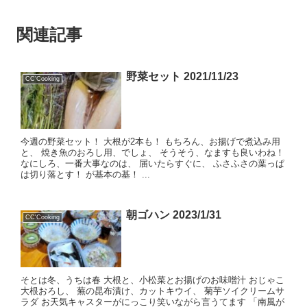
関連記事
野菜セット 2021/11/23
CC'Cooking
今週の野菜セット！ 大根が2本も！ もちろん、お揚げで煮込み用
と、 焼き魚のおろし用、でしょ、 そうそう、なますも良いわね！
なにしろ、一番大事なのは、 届いたらすぐに、 ふさふさの葉っぱ
は切り落とす！ が基本の基！ ...
朝ゴハン 2023/1/31
CC'Cooking
そとは冬、うちは春 大根と、小松菜とお揚げのお味噌汁 おじゃこ
大根おろし、 蕪の昆布漬け、カットキウイ、 菊芋ソイクリームサ
ラダ お天気キャスターがにっこり笑いながら言うてます 「南風が