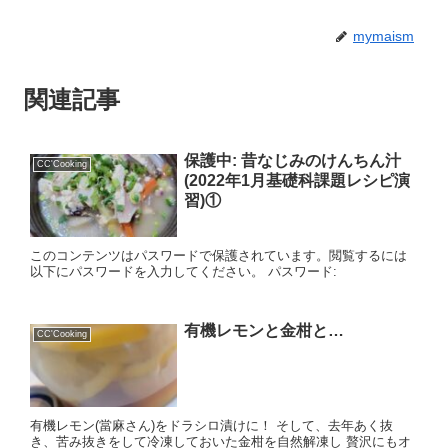
mymaism
関連記事
保護中: 昔なじみのけんちん汁
CC'Cooking
(2022年1月基礎科課題レシピ演
習)①
このコンテンツはパスワードで保護されています。閲覧するには
以下にパスワードを入力してください。 パスワード:
有機レモンと金柑と…
CC'Cooking
有機レモン(當麻さん)をドラシロ漬けに！ そして、去年あく抜
き、苦み抜きをして冷凍しておいた金柑を自然解凍し 贅沢にもオ