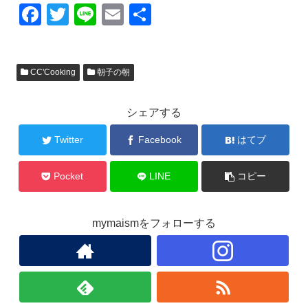
F
T
Li
E
共
a
wi
n
m
有
c
tt
e
ail
CC'Cooking
朝子の朝
e
er
b
シェアする
o
o
Twitter
Facebook
はてブ
k
Pocket
LINE
コピー
mymaismをフォローする