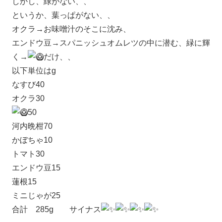
しかし、緑がない、、
というか、葉っぱがない、、
オクラ→お味噌汁のそこに沈み、
エンドウ豆→スパニッシュオムレツの中に潜む、緑に輝
く→
だけ、、
以下単位はg
なすび40
オクラ30
50
河内晩柑70
かぼちゃ10
トマト30
エンドウ豆15
蓮根15
ミニじゃが25
合計 285g サイナス