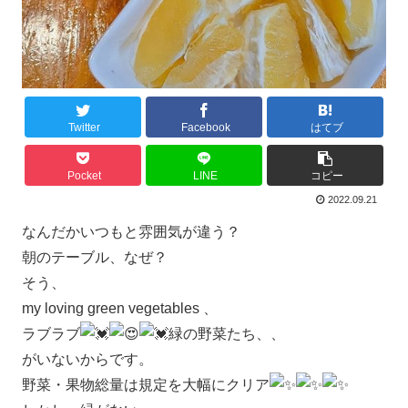
Twitter
Facebook
はてブ
Pocket
LINE
コピー
2022.09.21
なんだかいつもと雰囲気が違う？
朝のテーブル、なぜ？
そう、
my loving green vegetables 、
ラブラブ
緑の野菜たち、、
がいないからです。
野菜・果物総量は規定を大幅にクリア