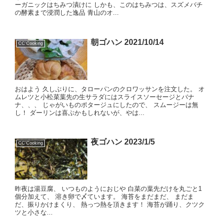
ーガニックはちみつ漬けに しかも、このはちみつは、スズメバチ
の酵素まで浸潤した逸品 青山のオ...
朝ゴハン 2021/10/14
CC'Cooking
おはよう 久しぶりに、タローパンのクロワッサンを注文した。 オ
ムレツと小松菜葉先の生サラダにはスライスソーセージとバナ
ナ、、、 じゃがいものポタージュにしたので、 スムージーは無
し！ ダーリンは喜ぶかもしれないが、やは...
夜ゴハン 2023/1/5
CC'Cooking
昨夜は湯豆腐、 いつものようにおじや 白菜の葉先だけを丸ごと1
個分加えて、 溶き卵で〆ています。 海苔をまだまだ、 まだま
だ、振りかけまくり、 熱っつ熱を頂きます！ 海苔が踊り、クツク
ツと小さな...