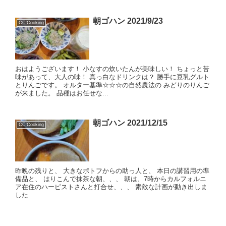
朝ゴハン 2021/9/23
CC'Cooking
おはようございます！ 小なすの炊いたんが美味しい！ ちょっと苦
味があって、大人の味！ 真っ白なドリンクは？ 勝手に豆乳グルト
とりんごです。 オルター基準☆☆☆の自然農法の みどりのりんご
が来ました。 品種はお任せな...
朝ゴハン 2021/12/15
CC'Cooking
昨晩の残りと、 大きなポトフからの助っ人と、 本日の講習用の準
備品と、 はりこんで抹茶な朝、、、 朝は、7時からカルフォルニ
ア在住のハーピストさんと打合せ、、、 素敵な計画が動き出しま
した