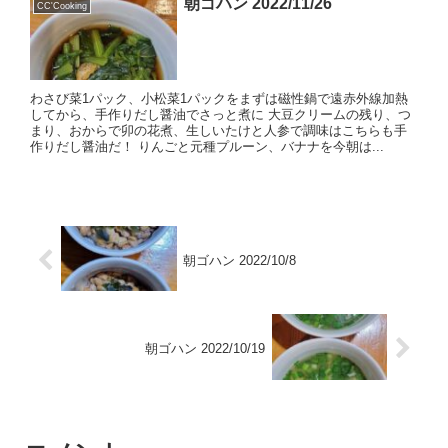
朝ゴハン 2022/11/26
CC'Cooking
わさび菜1パック、小松菜1パックをまずは磁性鍋で遠赤外線加熱
してから、手作りだし醤油でさっと煮に 大豆クリームの残り、つ
まり、おからで卯の花煮、生しいたけと人参で調味はこちらも手
作りだし醤油だ！ りんごと元種プルーン、バナナを今朝は...
朝ゴハン 2022/10/8
朝ゴハン 2022/10/19