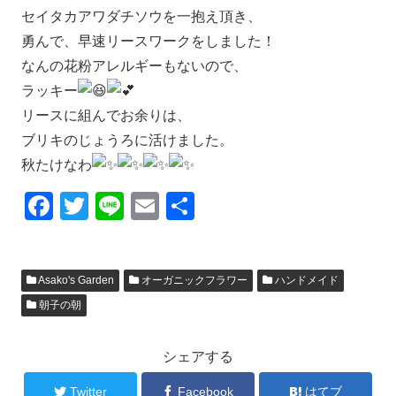
セイタカアワダチソウを一抱え頂き、
勇んで、早速リースワークをしました！
なんの花粉アレルギーもないので、
ラッキー
リースに組んでお余りは、
ブリキのじょうろに活けました。
秋たけなわ
F
T
Li
E
共
a
wi
n
m
有
c
tt
e
ail
Asako's Garden
オーガニックフラワー
ハンドメイド
e
er
朝子の朝
b
o
シェアする
o
Twitter
Facebook
はてブ