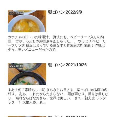
朝ゴハン 2022/9/9
CC'Cooking
カボチャの甘～いお味噌汁、 贅沢にも、ベビーリーフ入りの納
豆、 方や、っぶし木綿豆腐をあしらった、、 やっぱり ベビーリ
ーフサラダ 最近はまっている生なすと青紫蘇の即席漬け 昨晩は
少々、重いメニューだったので...
朝ゴハン 2021/10/26
CC'Cooking
まあ！何て素晴らしい朝 きらきらお日さま、葉っぱに光る雨の名
残り、 ああ、これだからたまらない、 雨は雨なり、曇りは曇りな
り、 晴れならばなおさら、世界は美しい、 さて、朝支度 ラッタ
ッター！ 大根人参、あ...