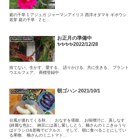
庭の千草 1 アジュガ ジャーマンアイリス 西洋オダマキ ギボウシ
若芽 庭の千草 2 ヒ...
お正月の準備中
Asako's Garden
✨✨✨✨2022/12/28
捨てない、生かす、愛する、 語りかける、共に生きる、 プラント
ウエルフェア、 商標登録中
朝ゴハン 2021/10/1
CC'Cooking
台風が連れてくる秋、、 おなすを堪能、 お味噌汁に、蒸しなす
(綺麗な色)に、 納豆には蒸し紫ししとう、楠さんのミニきゅうり
はドラシロ&老梅でピクルス、 そして、朝に食べることにしてい
る果物、 楠さんのミニトマト...