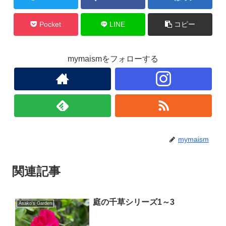
k
Pocket
LINE
コピー
mymaismをフォローする
mymaism
関連記事
庭の千草シリーズ1～3
Asako's Garden