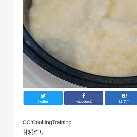
Twitter
Facebook
はてブ
CC’CookingTraining
甘糀作り