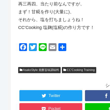
再三再四、当たり前なんですが、
まず！甘糀を作り(大量に)、
それから、塩を打ちましょうね！
CC’Cooking 塩麹(塩糀)の作り方です！
F
T
Li
E
共
a
wi
n
m
有
c
tt
e
ail
e
er
AsakoStyle 発酵旨味調味料
CC'Cooking Training
b
o
シ
o
Twitter
k
Pocket