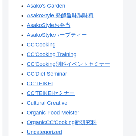
Asako's Garden
AsakoStyle 発酵旨味調味料
AsakoStyleお弁当
AsakoStyleハーブティー
CC'Cooking
CC'Cooking Training
CC'Cooking別科イベントセミナー
CC'Diet Seminar
CC'TEIKEI
CC'TEIKEIセミナー
Cultural Creative
Organic Food Meister
OrganicCC'Cooking新研究科
Uncategorized