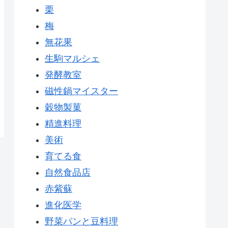
栗
梅
無花果
生駒マルシェ
発酵教室
磁性鍋マイスター
穀物製菓
精進料理
美術
育てる食
自然食品店
赤紫蘇
進化医学
野菜パンと豆料理