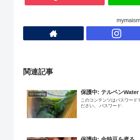
mymai
関連記事
保護中: テルペンWater
CC'Cooking
このコンテンツはパスワード
ださい。 パスワード:
保護中: 金時豆を煮る