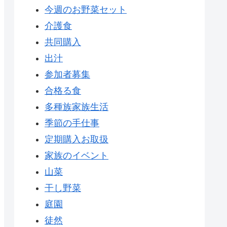
今週のお野菜セット
介護食
共同購入
出汁
参加者募集
合格る食
多種族家族生活
季節の手仕事
定期購入お取扱
家族のイベント
山菜
干し野菜
庭園
徒然