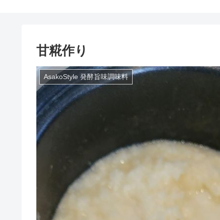
甘糀作り
AsakoStyle 発酵旨味調味料