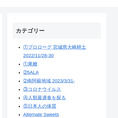
カテゴリー
①プロローグ 宮城県大崎耕土
2022/11/28-30
①果糖
➁5ALA
➁南阿蘇地域 2023/3/31-
③コロナウイルス
④人類最適食を探る
⑤日本人の体質
Alternate Sweets