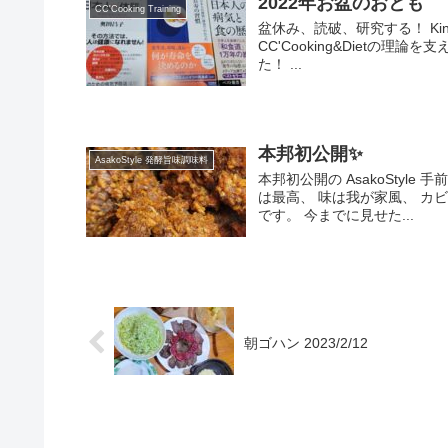
2022年お盆のおとも
CC'Cooking Training
盆休み、読破、研究する！ K
CC'Cooking&Dietの
た！ ...
本邦初公開✨
AsakoStyle 発酵旨味調味料
本邦初公開の AsakoStyl
は最高、 味は我が家風、 カ
です。 今までに見せた...
朝ゴハン 2023/2/12