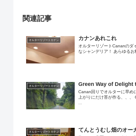
関連記事
カナンあれこれ
オルターリゾートカナン
オルターリゾートCananの
なシャンデリア！ あらゆる
Green Way of Delight
オルターリゾートカナン
Canan回りでオルターに早
上がりにだけ苔が作る、、、 Gre
...
てんとうむし畑のオー
オルターリゾートカナン