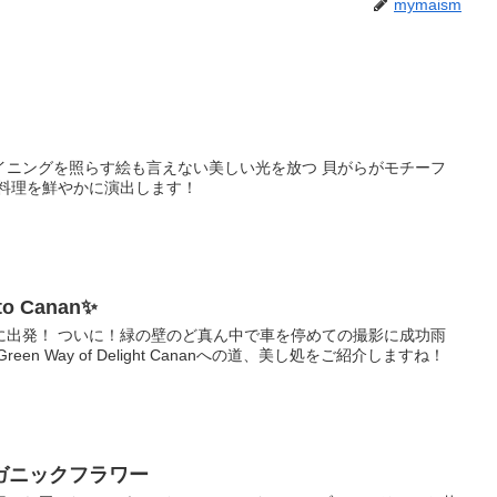
mymaism
ダイニングを照らす絵も言えない美しい光を放つ 貝がらがモチーフ
お料理を鮮やかに演出します！
 to Canan✨
めに出発！ ついに！緑の壁のど真ん中で車を停めての撮影に成功雨
en Way of Delight Cananへの道、美し処をご紹介しますね！
ガニックフラワー