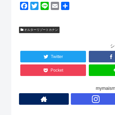
F
T
Li
E
共
a
wi
n
m
有
c
tt
e
ail
e
er
オルターリゾートカナン
b
o
シ
o
Twitter
k
Pocket
mymai