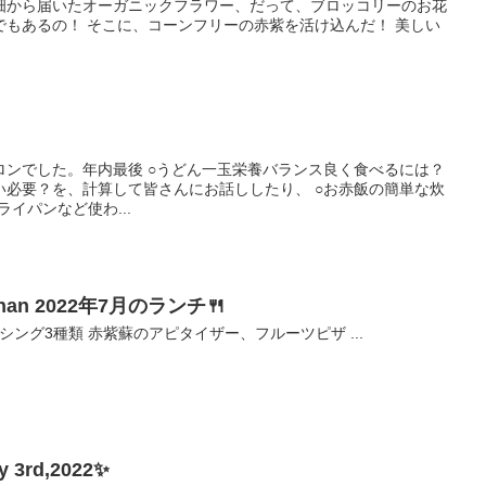
畑から届いたオーガニックフラワー、だって、ブロッコリーのお花
でもあるの！ そこに、コーンフリーの赤紫を活け込んだ！ 美しい
ロンでした。年内最後 ○うどん一玉栄養バランス良く食べるには？
い必要？を、計算して皆さんにお話ししたり、 ○お赤飯の簡単な炊
イパンなど使わ...
an 2022年7月のランチ🍴
 ドレッシング3種類 赤紫蘇のアピタイザー、フルーツピザ ...
ly 3rd,2022✨