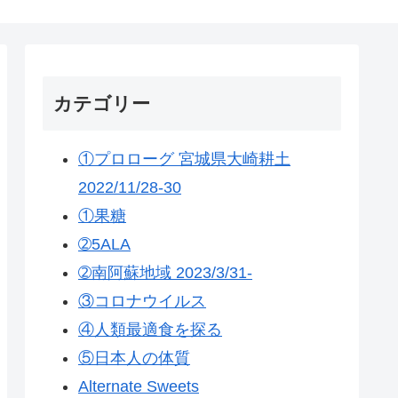
カテゴリー
①プロローグ 宮城県大崎耕土
2022/11/28-30
①果糖
➁5ALA
➁南阿蘇地域 2023/3/31-
③コロナウイルス
④人類最適食を探る
⑤日本人の体質
Alternate Sweets