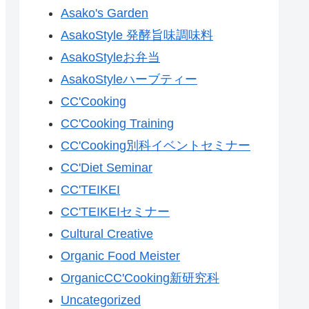
Asako's Garden
AsakoStyle 発酵旨味調味料
AsakoStyleお弁当
AsakoStyleハーブティー
CC'Cooking
CC'Cooking Training
CC'Cooking別科イベントセミナー
CC'Diet Seminar
CC'TEIKEI
CC'TEIKEIセミナー
Cultural Creative
Organic Food Meister
OrganicCC'Cooking新研究科
Uncategorized