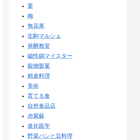
栗
梅
無花果
生駒マルシェ
発酵教室
磁性鍋マイスター
穀物製菓
精進料理
美術
育てる食
自然食品店
赤紫蘇
進化医学
野菜パンと豆料理