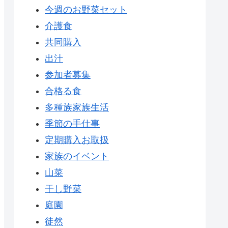
今週のお野菜セット
介護食
共同購入
出汁
参加者募集
合格る食
多種族家族生活
季節の手仕事
定期購入お取扱
家族のイベント
山菜
干し野菜
庭園
徒然