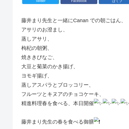
Twitter
Facebook
はてブ
藤井まり先生と一緒にCanan での朝ごはん、
アサリのお澄まし、
蒸しアサリ、
枸杞の朝粥、
焼ききびなご、
大豆と菊菜のかき揚げ、
ヨモギ揚げ、
蒸しアスパラとブロッコリー、
フルーツとキヌアのチョコケーキ、
精進料理春を食べる、本日開催
藤井まり先生の春を食べる御膳