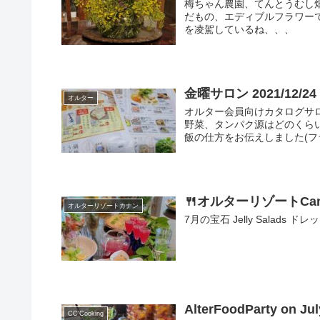
梅ちゃん農園、てんとうむし
だもの、エディブルフラワー
を凌駕しているね、、、
金曜サロン 2021/12/24
オルター
オルター会員向けカタログサ
野菜、タンパク源はどのくら
飯の仕方をお伝えしました(フラ
🍴オルターリゾートCan
オルターリゾートカナン
7月の宝石 Jelly Salads
AlterFoodParty on Ju
CC'Cooking