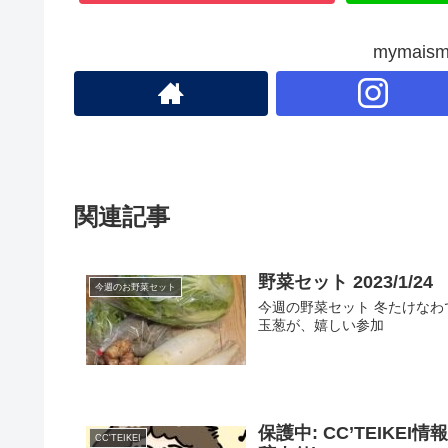
mymai
関連記事
野菜セット 2023/1/24
今週のお野菜セット
今週の野菜セット 冬たけなわ
玉葱が、嬉しい参加
保護中: CC’TEIKEI
CC'TEIKEI