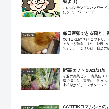
稿より)
このコンテンツはパスワード
ださい。 パスワード:
毎日産卵できる鶏と、
CC'TEIKEI
CC'TEIKEIの学び ニワ
そういう鶏肉、また、泌乳中
乳」、、、これらは、自然の摂
野菜セット 2021/11/9
CC'TEIKEI
今週の野菜セット 青菜祭り 
塩で塩ふり 青菜に、熱々のご
小松菜はグリーンポタージュ、.
CC’TEIKEIマルシェ
CC'TEIKEI