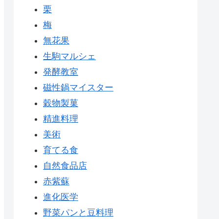
栗
梅
無花果
生駒マルシェ
発酵教室
磁性鍋マイスター
穀物製菓
精進料理
美術
育てる食
自然食品店
赤紫蘇
進化医学
野菜パンと豆料理