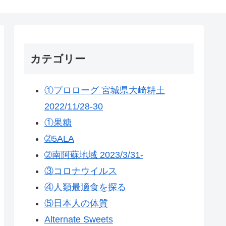
カテゴリー
①プロローグ 宮城県大崎耕土
2022/11/28-30
①果糖
➁5ALA
➁南阿蘇地域 2023/3/31-
③コロナウイルス
④人類最適食を探る
⑤日本人の体質
Alternate Sweets