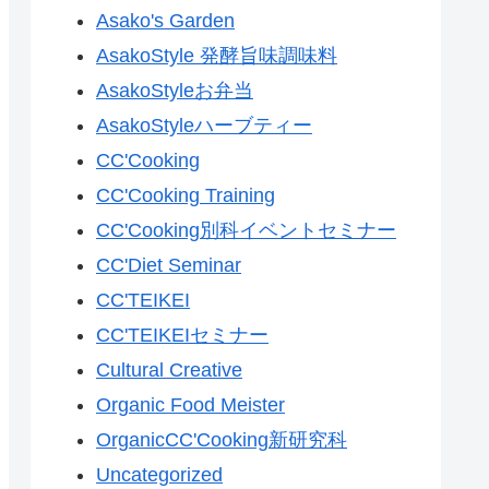
Asako's Garden
AsakoStyle 発酵旨味調味料
AsakoStyleお弁当
AsakoStyleハーブティー
CC'Cooking
CC'Cooking Training
CC'Cooking別科イベントセミナー
CC'Diet Seminar
CC'TEIKEI
CC'TEIKEIセミナー
Cultural Creative
Organic Food Meister
OrganicCC'Cooking新研究科
Uncategorized