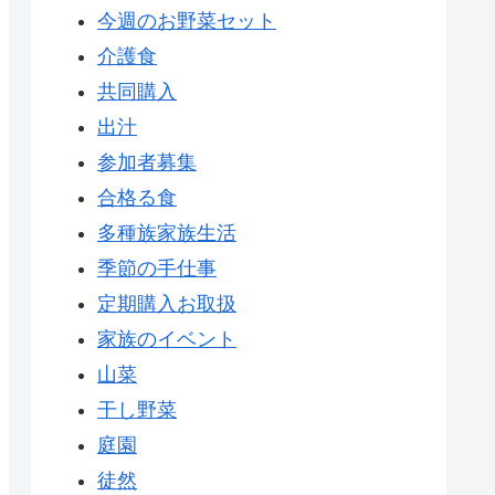
今週のお野菜セット
介護食
共同購入
出汁
参加者募集
合格る食
多種族家族生活
季節の手仕事
定期購入お取扱
家族のイベント
山菜
干し野菜
庭園
徒然