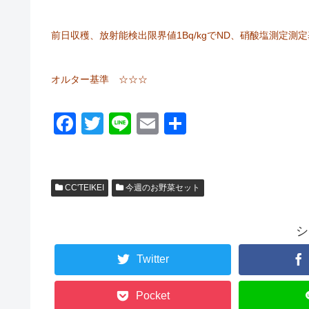
前日収穫、放射能検出限界値1Bq/kgでND、硝酸塩測定測
オルター基準 ☆☆☆
F
T
Li
E
共
a
wi
n
m
有
c
tt
e
ail
e
er
CC'TEIKEI
今週のお野菜セット
b
o
シ
o
Twitter
k
Pocket