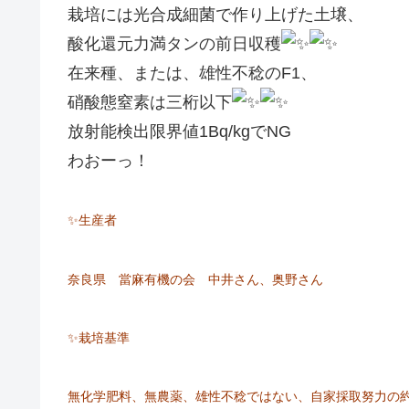
栽培には光合成細菌で作り上げた土壌、
酸化還元力満タンの前日収穫
在来種、または、雄性不稔のF1、
硝酸態窒素は三桁以下
放射能検出限界値1Bq/kgでNG
わおーっ！
✨生産者
奈良県 當麻有機の会 中井さん、奥野さん
✨栽培基準
無化学肥料、無農薬、雄性不稔ではない、自家採取努力の