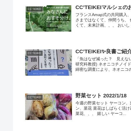
CC’TEIKEIマルシェ
CC'TEIKEI
フランスAmap式の共同購入
さまではなくて、仲間うち、 
くて、未来計画、、、 おいしく
CC’TEIKEI✨良書ご紹介
CC'TEIKEI
「魚はなぜ減った？ 見えない
研究科教授) ネオニコチノイ
綿密な調査により、ネオニコの環
野菜セット 2022/1/18
CC'TEIKEI
今週の野菜セット ヤーコン
ン、菜花 菜花はしばらく活
菜花、、、 嬉しい ヤーコ...