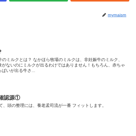
mymaism
？
非妊娠牛のミルクとは？ なかほら牧場のミルクは、非妊娠牛のミルク、
験がないのにミルクが出るわけではありません！もちろん、赤ちゃ
ぱいが出る牛さ...
確認源①
て、頭の整理には、養老孟司流が一番 フィットします。