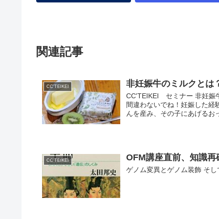
関連記事
非妊娠牛のミルクとは
CC'TEIKEI
CC'TEIKEI セミナー 
間違わないでね！妊娠した経
んを産み、その子にあげるおっ
OFM講座直前、知識再
CC'TEIKEI
ゲノム変異とゲノム装飾 そし