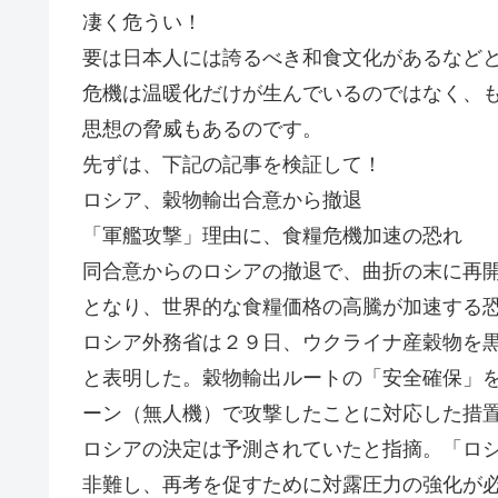
凄く危うい！
要は日本人には誇るべき和食文化があるなどと
危機は温暖化だけが生んでいるのではなく、
思想の脅威もあるのです。
先ずは、下記の記事を検証して！
ロシア、穀物輸出合意から撤退
「軍艦攻撃」理由に、食糧危機加速の恐れ
同合意からのロシアの撤退で、曲折の末に再
となり、世界的な食糧価格の高騰が加速する
ロシア外務省は２９日、ウクライナ産穀物を
と表明した。穀物輸出ルートの「安全確保」
ーン（無人機）で攻撃したことに対応した措
ロシアの決定は予測されていたと指摘。「ロ
非難し、再考を促すために対露圧力の強化が