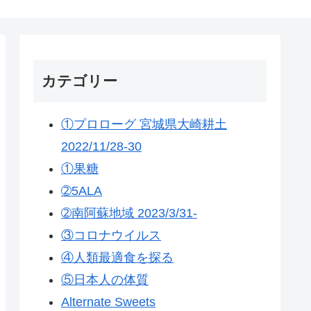
カテゴリー
①プロローグ 宮城県大崎耕土
2022/11/28-30
①果糖
➁5ALA
➁南阿蘇地域 2023/3/31-
③コロナウイルス
④人類最適食を探る
⑤日本人の体質
Alternate Sweets