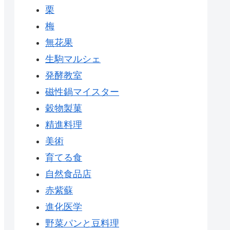
栗
梅
無花果
生駒マルシェ
発酵教室
磁性鍋マイスター
穀物製菓
精進料理
美術
育てる食
自然食品店
赤紫蘇
進化医学
野菜パンと豆料理