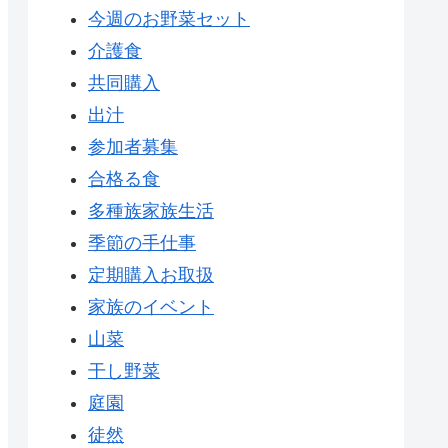
今週のお野菜セット
介護食
共同購入
出汁
参加者募集
合格る食
多種族家族生活
季節の手仕事
定期購入お取扱
家族のイベント
山菜
干し野菜
庭園
徒然