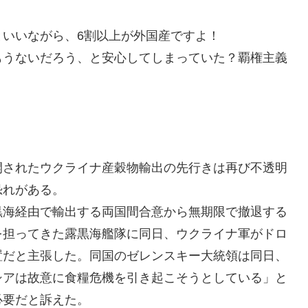
いいながら、6割以上が外国産ですよ！
もうないだろう、と安心してしまっていた？覇権主義
開されたウクライナ産穀物輸出の先行きは再び不透明
恐れがある。
黒海経由で輸出する両国間合意から無期限で撤退する
を担ってきた露黒海艦隊に同日、ウクライナ軍がドロ
置だと主張した。同国のゼレンスキー大統領は同日、
シアは故意に食糧危機を引き起こそうとしている」と
必要だと訴えた。