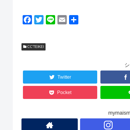
F
T
Li
E
共
a
wi
n
m
有
c
tt
e
ail
e
er
CC'TEIKEI
b
o
シ
o
Twitter
k
Pocket
mymai