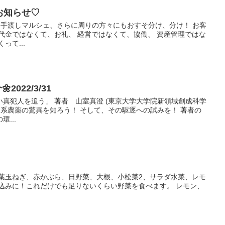
のお知らせ♡
、手渡しマルシェ、さらに周りの方々にもおすそ分け、分け！ お客
代金ではなくて、お礼、 経営ではなくて、協働、 資産管理ではな
って...
2022/3/31
真犯人を追う」 著者 山室真澄 (東京大学大学院新領域創成科学
ド系農薬の驚異を知ろう！ そして、その駆逐への試みを！ 著者の
...
、葉玉ねぎ、赤かぶら、日野菜、大根、小松菜2、サラダ水菜、レモ
け込みに！これだけでも足りないくらい野菜を食べます。 レモン、