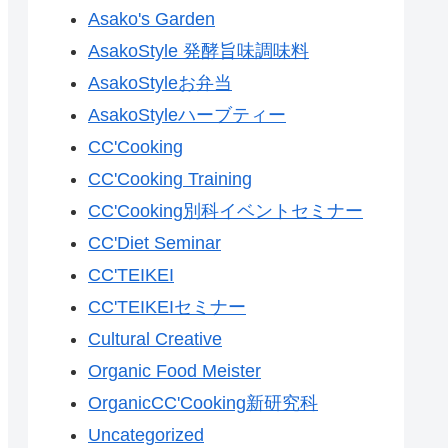
Asako's Garden
AsakoStyle 発酵旨味調味料
AsakoStyleお弁当
AsakoStyleハーブティー
CC'Cooking
CC'Cooking Training
CC'Cooking別科イベントセミナー
CC'Diet Seminar
CC'TEIKEI
CC'TEIKEIセミナー
Cultural Creative
Organic Food Meister
OrganicCC'Cooking新研究科
Uncategorized