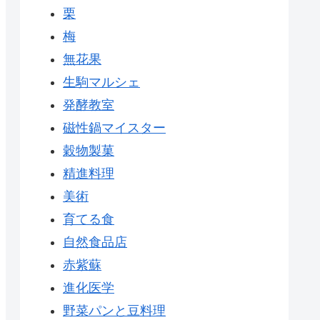
栗
梅
無花果
生駒マルシェ
発酵教室
磁性鍋マイスター
穀物製菓
精進料理
美術
育てる食
自然食品店
赤紫蘇
進化医学
野菜パンと豆料理