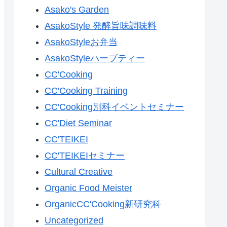
Asako's Garden
AsakoStyle 発酵旨味調味料
AsakoStyleお弁当
AsakoStyleハーブティー
CC'Cooking
CC'Cooking Training
CC'Cooking別科イベントセミナー
CC'Diet Seminar
CC'TEIKEI
CC'TEIKEIセミナー
Cultural Creative
Organic Food Meister
OrganicCC'Cooking新研究科
Uncategorized