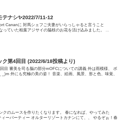
シ✨2022/7/11-12
esort Cananに 対馬シェフご夫妻がいらっしゃると言うこと
なっていた柏葉アジサイの脇枝のお花を活け込みました。 ...
4回目 (2022/6/18投稿より)
回目 審美を司る脳の部分mOFCについての講義 外は雨模様、 ボ
 _)m 外にも究極の美の姿！ 音楽、絵画、風景、形と色、味覚、
ンクのムースを作りたくなります。 春になれば、やってみた
ティーパーティー オルターリゾートカナンにて、、 やるぞぉ！春