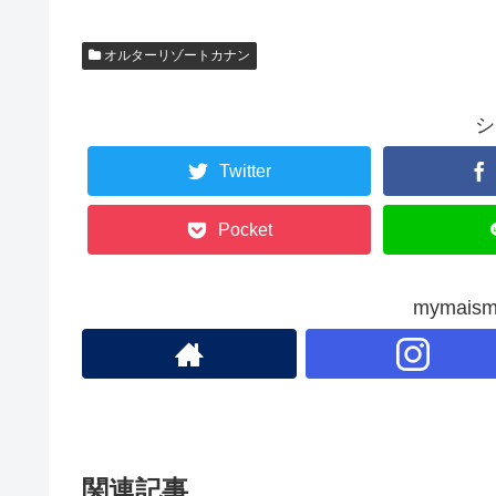
c
tt
e
ail
e
er
オルターリゾートカナン
b
o
シ
o
Twitter
k
Pocket
mymai
関連記事