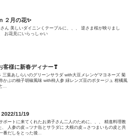
n ２月の花✨
佐子さん 美しいダイニンくテーブルに、、、 逆さま桜が映りまし
、 お花見にいらっしゃい
初のお客様に新春ディナー❣
 三葉あしらいのグリーンサラダ with大豆メレンゲマヨネーズ 菊
かぶの柚子胡椒風味 with柿人参 緑レンズ豆のポタージュ 柑橘風
..
22/11/19
のサポートに来てくれたお弟子さん二人のために、、、 精進料理教
た、 人参の皮→ツナ缶とサラダに 大根の皮→さつまいもの皮と共
しをとった後...