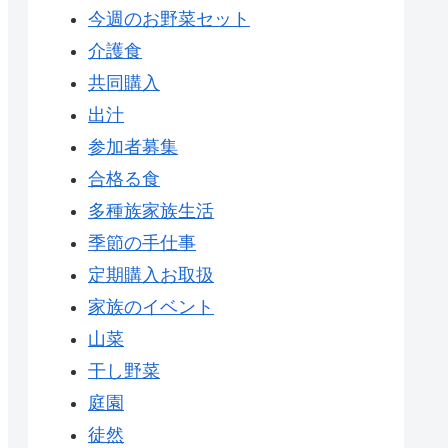
今週のお野菜セット
介護食
共同購入
出汁
参加者募集
合格る食
多種族家族生活
季節の手仕事
定期購入お取扱
家族のイベント
山菜
干し野菜
庭園
徒然