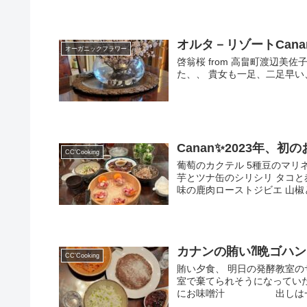
オルタ－リゾートCana
オーガニックフラワー
啓翁桜 from 高畠町渡辺美
た、、 貴女も一足、二足早い
Canan✨2023年、
CC'Cooking
葡萄のカクテル 5種豆のマリネ
芋とツナ缶のシリシリ タコと赤
味の鹿肉ローストジビエ 山椒と.
カナンの賄い⁈晩ゴハン 20
CC'Cooking
賄い夕食、 明日の発酵教室
室で棄てられそうになってい
にお味噌汁 出しは一番だ