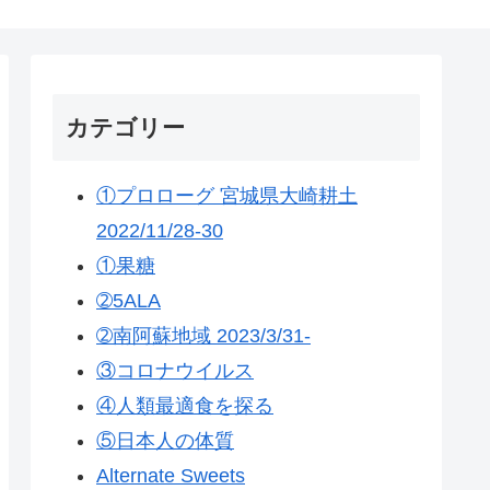
カテゴリー
①プロローグ 宮城県大崎耕土
2022/11/28-30
①果糖
➁5ALA
➁南阿蘇地域 2023/3/31-
③コロナウイルス
④人類最適食を探る
⑤日本人の体質
Alternate Sweets