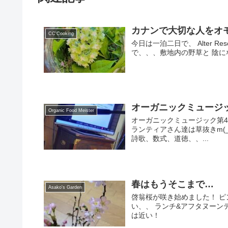
カナンで大切な人をオモテナ
CC'Cooking
今日は一泊二日で、 Alter R
で、、、敷地内の野草と 陰に
オーガニックミュージック第
Organic Food Meister
オーガニックミュージック第4
ランティアさん達は草抜きm(_
詩歌、数式、道徳、、...
春はもうそこまで…
Asako's Garden
啓翁桜が咲き始めました！ ピ
い、、 ランチ&アフタヌーン
は近い！