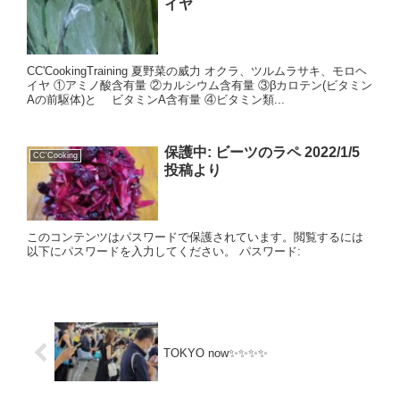
イヤ
CC'CookingTraining 夏野菜の威力 オクラ、ツルムラサキ、モロヘ
イヤ ①アミノ酸含有量 ②カルシウム含有量 ③βカロテン(ビタミン
Aの前駆体)と ビタミンA含有量 ④ビタミン類...
保護中: ビーツのラペ 2022/1/5
CC'Cooking
投稿より
このコンテンツはパスワードで保護されています。閲覧するには
以下にパスワードを入力してください。 パスワード:
TOKYO now✨✨✨✨