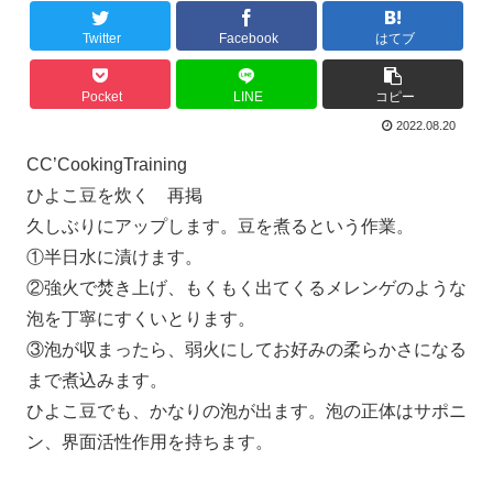
Twitter
Facebook
はてブ
Pocket
LINE
コピー
2022.08.20
CC’CookingTraining
ひよこ豆を炊く 再掲
久しぶりにアップします。豆を煮るという作業。
①半日水に漬けます。
②強火で焚き上げ、もくもく出てくるメレンゲのような
泡を丁寧にすくいとります。
③泡が収まったら、弱火にしてお好みの柔らかさになる
まで煮込みます。
ひよこ豆でも、かなりの泡が出ます。泡の正体はサポニ
ン、界面活性作用を持ちます。