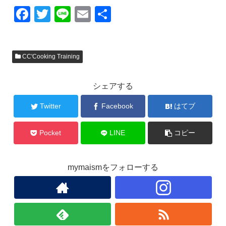
F
T
Li
E
共
a
wi
n
m
有
c
tt
e
ail
CC'Cooking Training
e
er
b
シェアする
o
o
Twitter
Facebook
はてブ
k
Pocket
LINE
コピー
mymaismをフォローする