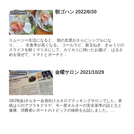
朝ゴハン 2022/6/30
CC'Cooking
スムージー生活になると、 朝の支度がさらにシンプルにな
り、、、 生食率が高くなる。 コールラビ、新玉ねぎ、きゅうりの
スライスを軽くマリネにして、カリカリに焼いたお揚げ、 はるさ
めを混ぜて、トマトとポーチド...
金曜サロン 2021/10/29
CC'Cooking
10/29(金)オルター会員向けカタログクッキングサロンでした。表
紙は☆のアブラキクラゲ、今一度オルターの安全基準の話と土と
健康、消費者レポートのトピックの抜粋をお話しました。 ...