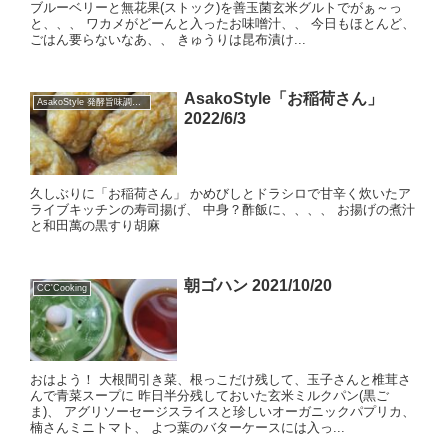
ブルーベリーと無花果(ストック)を善玉菌玄米グルトでがぁ～っ
と、、、 ワカメがどーんと入ったお味噌汁、、 今日もほとんど、
ごはん要らないなあ、、 きゅうりは昆布漬け...
AsakoStyle「お稲荷さん」
AsakoStyle 発酵旨味調味料
2022/6/3
久しぶりに「お稲荷さん」 かめびしとドラシロで甘辛く炊いたア
ライブキッチンの寿司揚げ、 中身？酢飯に、、、、 お揚げの煮汁
と和田萬の黒すり胡麻
朝ゴハン 2021/10/20
CC'Cooking
おはよう！ 大根間引き菜、根っこだけ残して、玉子さんと椎茸さ
んで青菜スープに 昨日半分残しておいた玄米ミルクパン(黒ご
ま)、 アグリソーセージスライスと珍しいオーガニックパプリカ、
楠さんミニトマト、 よつ葉のバターケースには入っ...