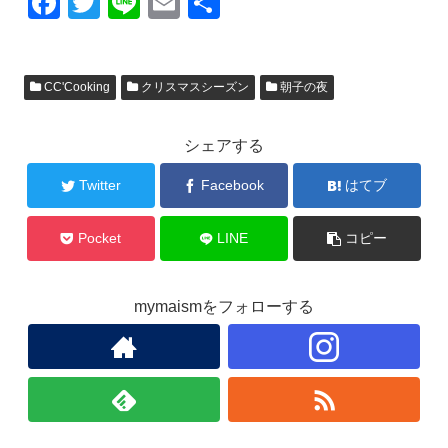
F
T
Li
E
共
a
wi
n
m
有
c
tt
e
ail
CC'Cooking
クリスマスシーズン
朝子の夜
e
er
b
シェアする
o
o
Twitter
Facebook
はてブ
k
Pocket
LINE
コピー
mymaismをフォローする