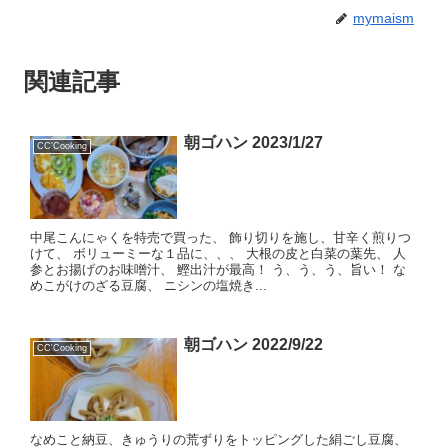
mymaism
関連記事
朝ゴハン 2023/1/27
CC'Cooking
中尾こんにゃくを特売で買った、 飾り切りを施し、甘辛く煎りつ
けて、 ボリューミーな１品に、、、 大根の皮と白菜の葉先、 人
参とお揚げのお味噌汁、 鰹出汁が最高！ う、う、う、旨い！ な
めこがけのざる豆腐、 ニシンの塩焼き...
朝ゴハン 2022/9/22
CC'Cooking
なめこと納豆、きゅうりの荒ずりをトッピングした絹ごし豆腐、