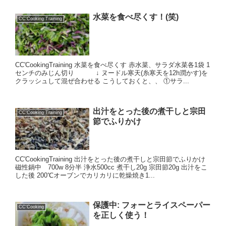
水菜を食べ尽くす！(笑)
CC'Cooking Training
CC'CookingTraining 水菜を食べ尽くす 赤水菜、サラダ水菜各1袋 1
センチのみじん切り ↓ ヌードル寒天(糸寒天を12h潤かす)を
クラッシュして混ぜ合わせる こうしておくと、、 ①サラ...
出汁をとった後の煮干しと宗田
CC'Cooking Training
節でふりかけ
CC'CookingTraining 出汁をとった後の煮干しと宗田節でふりかけ
磁性鍋中 700w 8分半 浄水500cc 煮干し20g 宗田節20g 出汁をこ
した後 200℃オーブンでカリカリに乾燥焼き1...
保護中: フォーとライスペーパー
CC'Cooking
を正しく使う！