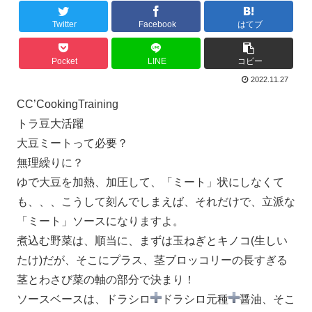
Twitter
Facebook
はてブ
Pocket
LINE
コピー
2022.11.27
CC’CookingTraining
トラ豆大活躍
大豆ミートって必要？
無理繰りに？
ゆで大豆を加熱、加圧して、「ミート」状にしなくて
も、、、こうして刻んでしまえば、それだけで、立派な
「ミート」ソースになりますよ。
煮込む野菜は、順当に、まずは玉ねぎとキノコ(生しい
たけ)だが、そこにプラス、茎ブロッコリーの長すぎる
茎とわさび菜の軸の部分で決まり！
ソースベースは、ドラシロ
ドラシロ元種
醤油、そこ