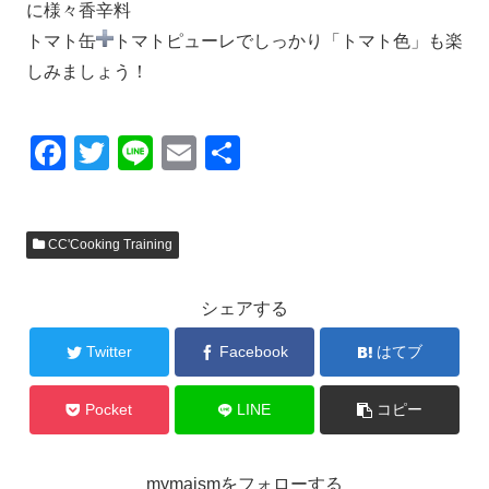
に様々香辛料
トマト缶
トマトピューレでしっかり「トマト色」も楽
しみましょう！
F
T
Li
E
共
a
wi
n
m
有
c
tt
e
ail
CC'Cooking Training
e
er
b
シェアする
o
o
Twitter
Facebook
はてブ
k
Pocket
LINE
コピー
mymaismをフォローする