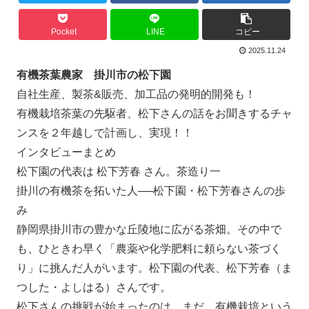
Pocket
LINE
コピー
2025.11.24
有機茶葉農家 掛川市の松下園
自社生産、製茶&販売、加工品の発明的開発も！
有機栽培茶葉の先駆者、松下さんの話をお聞きするチャ
ンスを２年越しで計画し、実現！！
インタビューまとめ
松下園の代表は 松下芳春 さん。茶造り一
掛川の有機茶を拓いた人──松下園・松下芳春さんの歩
み
静岡県掛川市の豊かな丘陵地に広がる茶畑。その中で
も、ひときわ早く「農薬や化学肥料に頼らない茶づく
り」に挑んだ人がいます。松下園の代表、松下芳春（ま
つした・よしはる）さんです。
松下さんの挑戦が始まったのは、まだ、有機栽培という