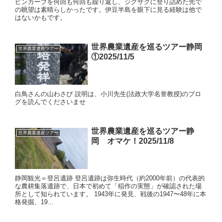
ピンカーブを何回も何回も繰り返し、ジグザクに登り詰めた先で
の眺望は素晴らしかったです。伊豆半島を眼下に見る経験は他で
はないかもです。
世界農業遺産を巡るツアー静岡
世界農業遺産ツアー
①2025/11/5
白鳥さんの山わさび 説明は、小川先生(法政大学名誉教授)のブロ
グを読んでくださいませ
世界農業遺産を巡るツアー静
世界農業遺産ツアー
岡 オマケ！2025/11/8
静岡観光＝登呂遺跡 登呂遺跡は弥生時代（約2000年前）の代表的
な農耕集落遺跡で、日本で初めて「稲作の実態」が確認された場
所として知られています。 1943年に発見、戦後の1947〜48年に本
格発掘、19...