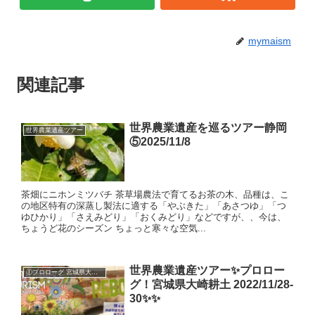
mymaism
関連記事
世界農業遺産を巡るツアー静岡
世界農業遺産ツアー
⑤2025/11/8
茶畑にニホンミツバチ 茶草場農法で育てるお茶の木、品種は、こ
の地区特有の深蒸し製法に適する「やぶきた」「あさつゆ」「つ
ゆひかり」「さえみどり」「おくみどり」などですが、、今は、
ちょうど花のシーズン ちょっと寒々な空気...
世界農業遺産ツアー✨プロロー
①プロローグ 宮城県大崎耕土 2022/11/28-30
グ！宮城県大崎耕土 2022/11/28-
30✨✨