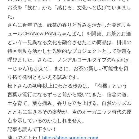
お茶を「飲む」から「感じる」文化へと広げていきまし
た。
さらに近年では、緑茶の香りと旨みを活かした発泡リキ
ュールCHANewjPAN(ちゃんぱん）を開発、お茶とお酒
という一見異なる文化を融合させたこの商品は、掛川の
特区制度を活かした先駆的なプロジェクトとして話題を
呼びました。さらに、ノンアルコールタイプのA-jan(え
ーじゃん)も加えて、まさに、お茶の新しい可能性を切
り拓く発明ともいえる試みです。
松下さんの40年以上にわたる歩みは、「有機」という
言葉が流行になるずっと前から続いてきた、信念の道、
土を育て、葉を摘み、香りを立ち上げる。自然のリズム
とともに生きるその姿勢が、今のオーガニック時代の原
点を示しているのかもしれません。
記事も読んで下さい！
凄いですよね！
https://shop.suppinn.com/