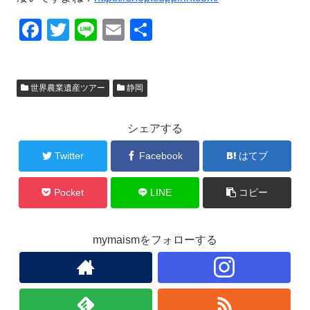
F
T
Li
E
共
a
wi
n
m
有
c
tt
e
ail
世界農業遺産ツアー
静岡
e
er
b
シェアする
o
o
Twitter
Facebook
はてブ
k
Pocket
LINE
コピー
mymaismをフォローする