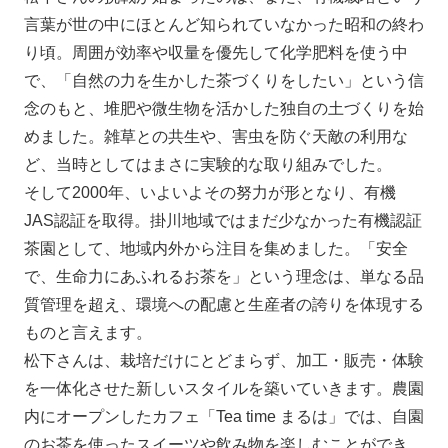
言葉が世の中にほとんど知られていなかった昭和の終わ
り頃。周囲が効率や収量を優先して化学肥料を使う中
で、「自然の力を生かした茶づくりをしたい」という信
念のもと、堆肥や微生物を活かした独自の土づくりを始
めました。雑草との共生や、害虫を防ぐ天敵の利用な
ど、当時としてはまさに実験的な取り組みでした。
そして2000年、いよいよその努力が形となり、有機
JAS認証を取得。掛川地域ではまだ少なかった有機認証
茶園として、地域内外から注目を集めました。「安全
で、生命力にあふれるお茶を」という理念は、単なる品
質管理を超え、環境への配慮と生産者の誇りを体現する
ものと言えます。
松下さんは、栽培だけにとどまらず、加工・販売・体験
を一体化させた新しいスタイルを築いていきます。農園
内にオープンしたカフェ「Tea time まるは」では、自園
のお茶を使ったスイーツや飲み物を楽しむことができ、