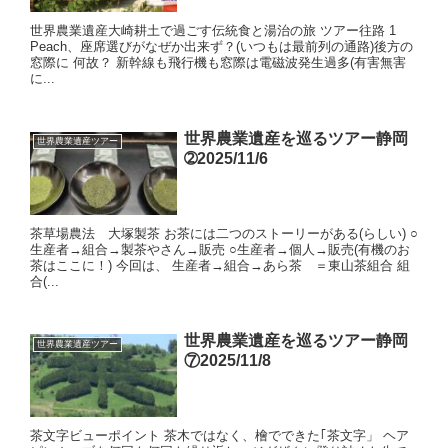
世界農業遺産大崎耕土で過ごす伝統食と湯治の旅 ツアー往路 1
Peach、座席選びがなぜか出来ず？(いつもは最前列の通路)後方の
窓際に 何故？ 新幹線も飛行機も窓際は電磁波発生過多(有害無害
に...
世界農業遺産を巡るツアー静岡
世界農業遺産ツアー
➁2025/11/6
茶草場農法 大塚製茶 お茶には二つのストーリーがある(らしい) ○
生産者→組合→製茶やさん→販売 ○生産者→個人→販売(有機のお
茶はここに！) 今回は、 生産者→組合→あら茶 ＝東山茶組合 組
合(...
世界農業遺産を巡るツアー静岡
世界農業遺産ツアー
⑦2025/11/8
茶文字ビューポイント 茶木ではなく、檜でできた｢茶文字」 ヘア