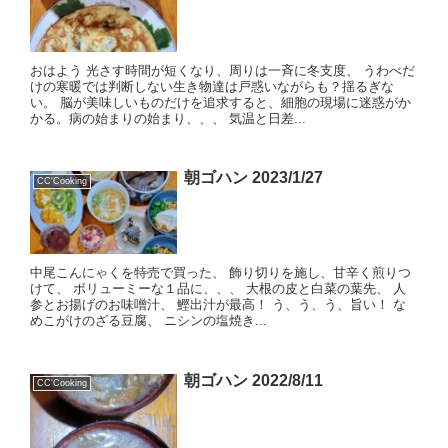
おはよう 光さす時間が短くなり、周りは一斉に冬支度、 うわべだ
けの寒暖では判断しない生き物達は戸惑いながらも？揺るぎな
い。 脳が美味しいものだけを追求すると、細胞の現場に迷惑がか
かる。病の始まりの始まり、、、 気温と日差...
朝ゴハン 2023/1/27
CC'Cooking
中尾こんにゃくを特売で買った、 飾り切りを施し、甘辛く煎りつ
けて、 ボリューミーな１品に、、、 大根の皮と白菜の葉先、 人
参とお揚げのお味噌汁、 鰹出汁が最高！ う、う、う、旨い！ な
めこがけのざる豆腐、 ニシンの塩焼き...
朝ゴハン 2022/8/11
CC'Cooking