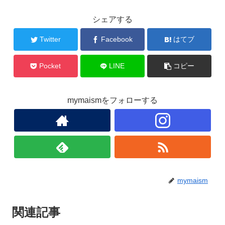
o
シェアする
o
Twitter
Facebook
はてブ
k
Pocket
LINE
コピー
mymaismをフォローする
mymaism
関連記事