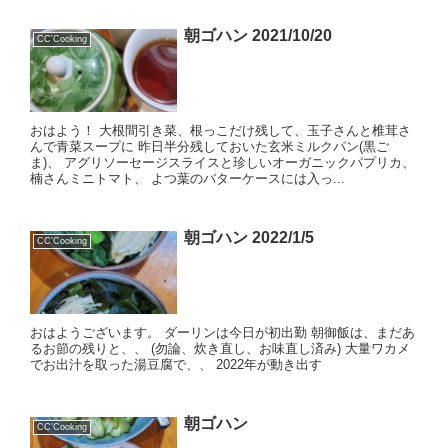
朝ゴハン 2021/10/20
CC'Cooking
おはよう！ 大根間引き菜、根っこだけ残して、玉子さんと椎茸さ
んで青菜スープに 昨日半分残しておいた玄米ミルクパン(黒ご
ま)、 アグリソーセージスライスと珍しいオーガニックパプリカ、
楠さんミニトマト、 よつ葉のバターケースには入っ...
朝ゴハン 2022/1/5
CC'Cooking
おはようございます。 ダーリンは今日が初出勤 朝御飯は、まだあ
るお節の残りと、、 (勿論、炊き直し、お味直し済み) 大量ワカメ
でお出汁を取った湯豆腐で、、 2022年が動き出す
朝ゴハン
CC'Cooking