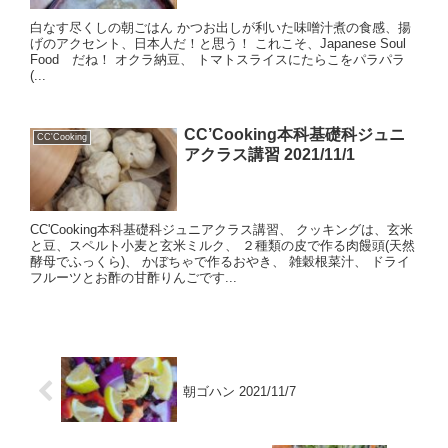
白なす尽くしの朝ごはん かつお出しが利いた味噌汁煮の食感、揚
げのアクセント、日本人だ！と思う！ これこそ、Japanese Soul
Food だね！ オクラ納豆、 トマトスライスにたらこをパラパラ
(...
CC’Cooking本科基礎科ジュニ
CC'Cooking
アクラス講習 2021/11/1
CC'Cooking本科基礎科ジュニアクラス講習、 クッキングは、玄米
と豆、スペルト小麦と玄米ミルク、 ２種類の皮で作る肉饅頭(天然
酵母でふっくら)、 かぼちゃで作るおやき、 雑穀根菜汁、 ドライ
フルーツとお酢の甘酢りんごです...
朝ゴハン 2021/11/7