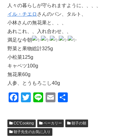
人々の暮らしが守られますように、、、、
イル・チエロ
さんのパン、タルト、
小林さんの無花果と、、、
あれこれ、、入れ合わせ、、
満足な今朝
野菜と果物総計325g
小松菜125g
キャベツ100g
無花果60g
人参、とうもろこし40g
F
T
Li
E
共
a
wi
n
m
有
c
tt
e
ail
CC'Cooking
ベーカリー
朝子の朝
e
er
朝子先生のお気に入り
b