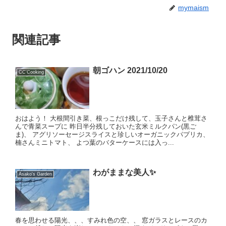
mymaism
関連記事
朝ゴハン 2021/10/20
CC'Cooking
おはよう！ 大根間引き菜、根っこだけ残して、玉子さんと椎茸さ
んで青菜スープに 昨日半分残しておいた玄米ミルクパン(黒ご
ま)、 アグリソーセージスライスと珍しいオーガニックパプリカ、
楠さんミニトマト、 よつ葉のバターケースには入っ...
わがままな美人✨
Asako's Garden
春を思わせる陽光、、、すみれ色の空、、 窓ガラスとレースのカ