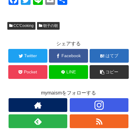
F
T
Li
E
共
a
wi
n
m
有
c
tt
e
ail
CC'Cooking
朝子の朝
e
er
b
シェアする
o
o
Twitter
Facebook
はてブ
k
Pocket
LINE
コピー
mymaismをフォローする