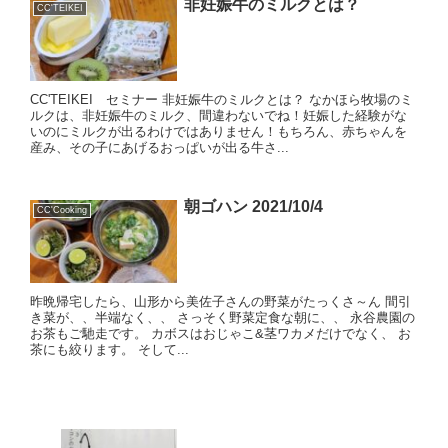
非妊娠牛のミルクとは？
CC'TEIKEI
CC'TEIKEI セミナー 非妊娠牛のミルクとは？ なかほら牧場のミ
ルクは、非妊娠牛のミルク、間違わないでね！妊娠した経験がな
いのにミルクが出るわけではありません！もちろん、赤ちゃんを
産み、その子にあげるおっぱいが出る牛さ...
朝ゴハン 2021/10/4
CC'Cooking
昨晩帰宅したら、山形から美佐子さんの野菜がたっくさ～ん 間引
き菜が、、半端なく、、 さっそく野菜定食な朝に、、 永谷農園の
お茶もご馳走です。 カボスはおじゃこ&茎ワカメだけでなく、 お
茶にも絞ります。 そして...