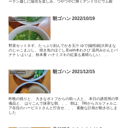
ーテン越しに陽光を楽しみ、つやつやに輝くデンドロビウム殿
朝ゴハン 2022/10/19
CC'Cooking
野菜セットネギ、たっぷり刻んでかき玉汁 ゆで(磁性鍋)大和まな
のじゃこまぶし、 焼き魚のほぐし見with本わさび 温州みかんとバ
ナナ いよいよ、秋本番 ハナミズキの紅葉も素晴らしい、 ...
朝ゴハン 2021/12/15
CC'Cooking
昨晩の残りと、 大きなポトフからの助っ人と、 本日の講習用の準
備品と、 はりこんで抹茶な朝、、、 朝は、7時からカルフォルニ
ア在住のハーピストさんと打合せ、、、 素敵な計画が動き出しま
した