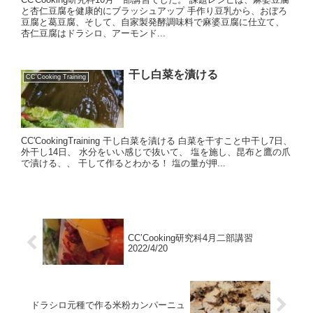
と杏仁豆腐を健康的にブラッシュアップ 手作り豆乳から、おぼろ
豆腐と葛豆腐、そして、自家製発酵調味料で麻婆豆腐に仕立て、
杏仁豆腐はドラシロ、アーモンド...
干し白菜を漬ける
CC'Cooking Training
CC'CookingTraining 干し白菜を漬ける 白菜を干すこと中干し7日、
外干し14日、 水分をいい感じで抜いて、 塩を施し、昆布と鷹の爪
で漬ける、、 干して作るとわかる！ 塩の量が押...
CC’Cooking研究科4月二部講習
2022/4/20
ドラシロ元種で作る米粉カンパーニュ