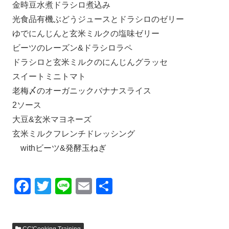
金時豆水煮ドラシロ煮込み
光食品有機ぶどうジュースとドラシロのゼリー
ゆでにんじんと玄米ミルクの塩味ゼリー
ビーツのレーズン&ドラシロラペ
ドラシロと玄米ミルクのにんじんグラッセ
スイートミニトマト
老梅〆のオーガニックバナナスライス
2ソース
大豆&玄米マヨネーズ
玄米ミルクフレンチドレッシング
withビーツ&発酵玉ねぎ
F
T
Li
E
共
a
wi
n
m
有
c
tt
e
ail