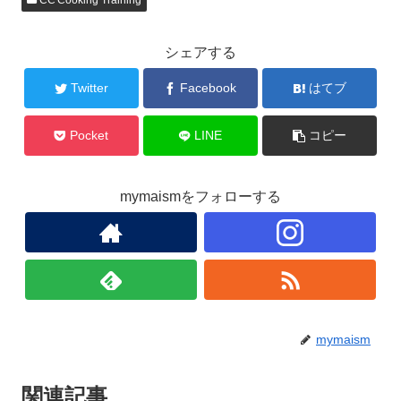
CC'Cooking Training
e
er
b
シェアする
o
o
Twitter
Facebook
はてブ
k
Pocket
LINE
コピー
mymaismをフォローする
mymaism
関連記事