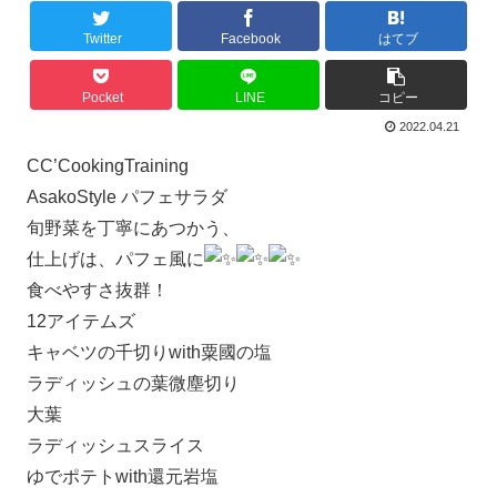
Twitter
Facebook
はてブ
Pocket
LINE
コピー
2022.04.21
CC’CookingTraining
AsakoStyle パフェサラダ
旬野菜を丁寧にあつかう、
仕上げは、パフェ風に
食べやすさ抜群！
12アイテムズ
キャベツの千切りwith粟國の塩
ラディッシュの葉微塵切り
大葉
ラディッシュスライス
ゆでポテトwith還元岩塩