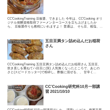
CC'CookingTraining 豆板醤、できました 今年は、CC'Cooking オリ
ジナル発酵資格取得ファーメンターコースを立ち上げましたか
ら、 豆板醤作りも教程にいれますよ！ 普通は、 そら豆、粗塩、...
五目豆満タン詰め込んだお稲荷
CC'Cooking Training
さん
CC'CookingTraining 五目豆満タン詰め込んだお稲荷さん 五目豆、
炊き直しを重ねてハ目豆に(笑) 人気無くなったところで、あじの
さと(スピードカッター)で粉砕し、酢飯に混ぜる、、 甘辛く...
CC’Cooking研究科10月一部講
CC'Cooking
習 2021/10/10
CC'Cooking研究科10月一部講習でした。 課題レシピは、麻婆豆腐