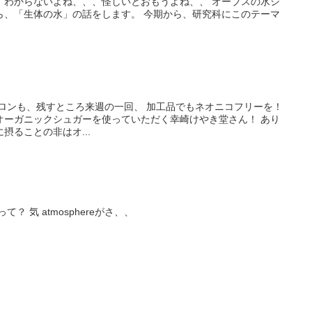
なに！ わからないよね、、、怪しいとおもうよね、、 オーブスの水シ
ら、「生体の水」の話をします。 今期から、研究科にこのテーマ
サロンも、残すところ来週の一回、 加工品でもネオニコフリーを！
オーガニックシュガーを使っていただく幸崎けやき堂さん！ あり
摂ることの非はオ...
？ 気 atmosphereがさ、、