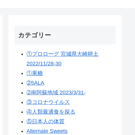
カテゴリー
①プロローグ 宮城県大崎耕土
2022/11/28-30
①果糖
➁5ALA
➁南阿蘇地域 2023/3/31-
③コロナウイルス
④人類最適食を探る
⑤日本人の体質
Alternate Sweets