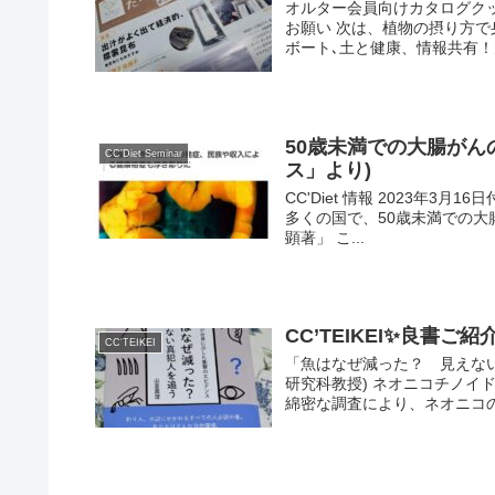
オルター会員向けカタログク
お願い 次は、植物の摂り方
ボート､土と健康、情報共有！大
50歳未満での大腸がんの
CC'Diet Seminar
ス」より)
CC'Diet 情報 2023年
多くの国で、50歳未満での大
顕著」 こ...
CC’TEIKEI✨良書ご紹介
CC'TEIKEI
「魚はなぜ減った？ 見えない
研究科教授) ネオニコチノイ
綿密な調査により、ネオニコの環