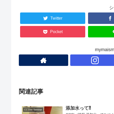
b
o
シ
o
Twitter
k
Pocket
mymai
関連記事
添加水って⁈
CC'Diet Seminar