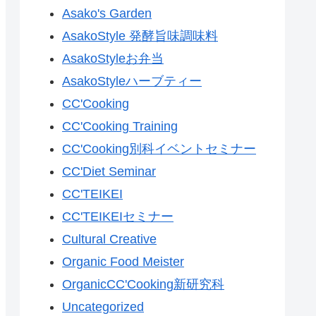
Asako's Garden
AsakoStyle 発酵旨味調味料
AsakoStyleお弁当
AsakoStyleハーブティー
CC'Cooking
CC'Cooking Training
CC'Cooking別科イベントセミナー
CC'Diet Seminar
CC'TEIKEI
CC'TEIKEIセミナー
Cultural Creative
Organic Food Meister
OrganicCC'Cooking新研究科
Uncategorized