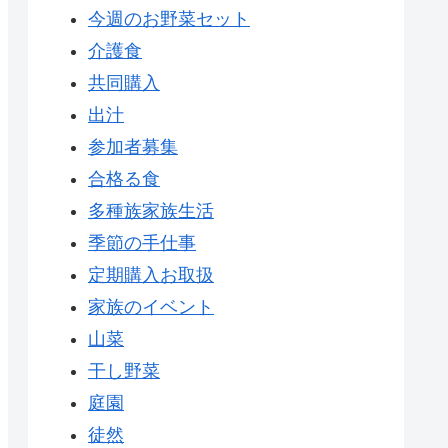
今週のお野菜セット
介護食
共同購入
出汁
参加者募集
合格る食
多種族家族生活
季節の手仕事
定期購入お取扱
家族のイベント
山菜
干し野菜
庭園
徒然