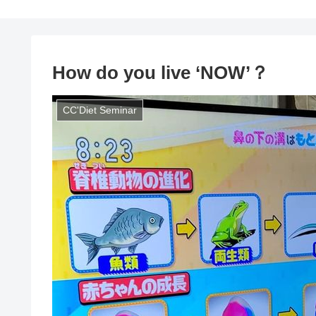
How do you live ‘NOW’？
CC'Diet Seminar