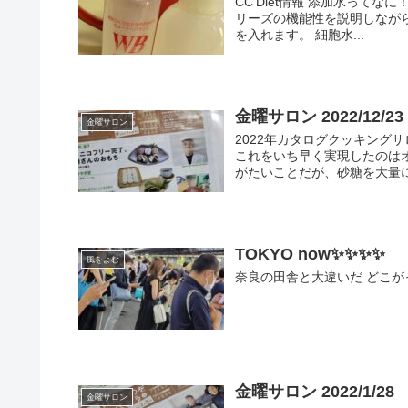
CC'Diet情報 添加水って
リーズの機能性を説明しなが
を入れます。 細胞水...
金曜サロン 2022/12/23
金曜サロン
2022年カタログクッキング
これをいち早く実現したのは
がたいことだが、砂糖を大量に
TOKYO now✨✨✨✨
風をよむ
奈良の田舎と大違いだ どこがって
金曜サロン 2022/1/28
金曜サロン