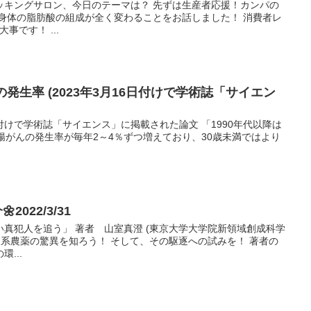
ッキングサロン、今日のテーマは？ 先ずは生産者応援！カンパの
で身体の脂肪酸の組成が全く変わることをお話しました！ 消費者レ
事です！ ...
発生率 (2023年3月16日付けで学術誌「サイエン
3月16日付けで学術誌「サイエンス」に掲載された論文 「1990年代以降は
腸がんの発生率が毎年2～4％ずつ増えており、30歳未満ではより
2022/3/31
真犯人を追う」 著者 山室真澄 (東京大学大学院新領域創成科学
ド系農薬の驚異を知ろう！ そして、その駆逐への試みを！ 著者の
...