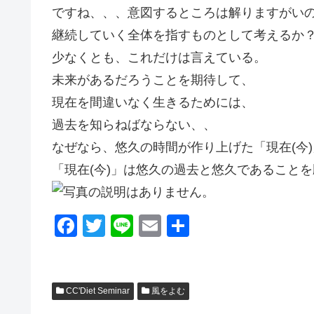
ですね、、、意図するところは解りますがい
継続していく全体を指すものとして考えるか
少なくとも、これだけは言えている。
未来があるだろうことを期待して、
現在を間違いなく生きるためには、
過去を知らねばならない、、
なぜなら、悠久の時間が作り上げた「現在(今
「現在(今)」は悠久の過去と悠久であること
F
T
Li
E
共
a
wi
n
m
有
c
tt
e
ail
e
er
CC'Diet Seminar
風をよむ