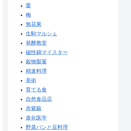
栗
梅
無花果
生駒マルシェ
発酵教室
磁性鍋マイスター
穀物製菓
精進料理
美術
育てる食
自然食品店
赤紫蘇
進化医学
野菜パンと豆料理