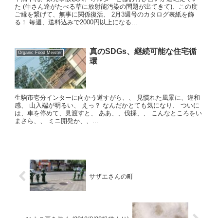
た (牛さん達がたべる草に放射能汚染の問題が出てきて)、この度
ご縁を繋げて、無事に関係復活、 2月3週号のカタログ表紙を飾
る！ 毎週、送料込みで2000円以上になる...
真のSDGs、継続可能な住宅循
Organic Food Meister
環
生駒市壱分インターに向かう道すがら、、 見慣れた風景に、違和
感、 山入端が明るい、 えっ？ なんだかとても気になり、 ついに
は、車を停めて、見渡すと、 ああ、、伐採、、 こんなところをい
まさら、、 ミニ開発か、、...
サザエさんの町