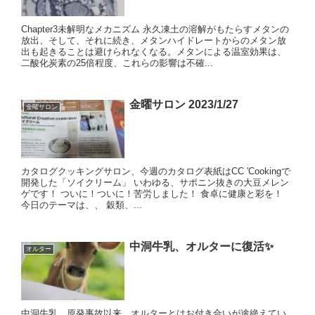
Chapter3未解明なメカニズム 永久凍土の溶解がもたらすメタンの
放出、そして、それに続き、メタンハイドレートからのメタン放
出も起きることは避けられなくなる。メタンによる温室効果は、
二酸化炭素の25倍程度、これらの影響は不確...
金曜サロン 2023/1/27
金曜サロン
カタログクッキングサロン、今週のカタログ表紙はCC 'Cookingで
開発した「ソイクリーム」 いわゆる、サポニン抜きの大豆メレン
ゲです！ ついに！ついに！苦労しました！ 食卓に健康と彩を！
今日のテーマは、、 穀類、...
中洞牛乳、オルターに復活✨
オルター
中洞牛乳、原発事故以来、オルターとはお付き合いが途絶えてい