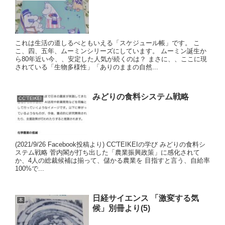
これは生活の道しるべともいえる「スケジュール帳」です。 こ
こ、四、五年、ムーミンシリーズにしています。 ムーミン誕生か
ら80年近い今、、安定した人気が続くのは？ まさに、、ここに現
されている「生物多様性」「ありのままの自然...
みどりの食料システム戦略
CC'TEIKEI
(2021/9/26 Facebook投稿より) CC'TEIKEIの学び みどりの食料シ
ステム戦略 菅内閣が打ち出した「農業振興政策」に感化されて
か、4人の総裁候補は揃って、儲かる農業を 目指すと言う、自給率
100%で...
日経サイエンス 「激変する気
本
候」別冊より(5)