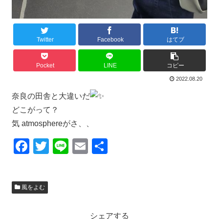
Twitter
Facebook
はてブ
Pocket
LINE
コピー
2022.08.20
奈良の田舎と大違いだ
どこがって？
気 atmosphereがさ、、
F
T
Li
E
共
a
wi
n
m
有
c
tt
e
ail
風をよむ
e
er
b
シェアする