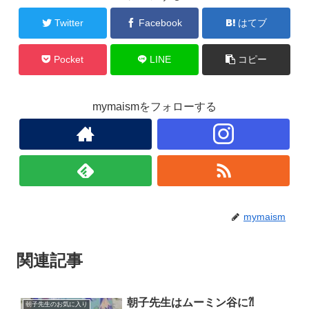
o
o
Twitter
Facebook
はてブ
k
Pocket
LINE
コピー
mymaismをフォローする
mymaism
関連記事
朝子先生はムーミン谷に⁈
朝子先生のお気に入り