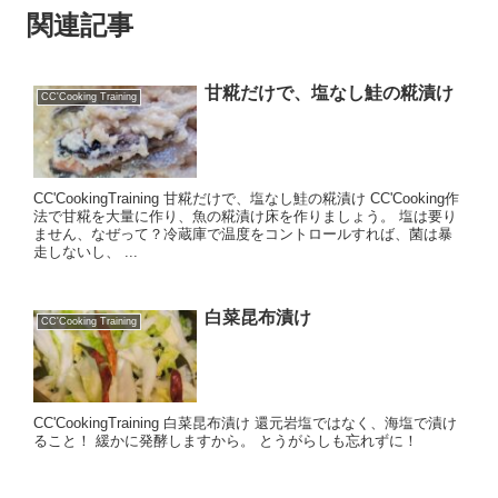
関連記事
甘糀だけで、塩なし鮭の糀漬け
CC'Cooking Training
CC'CookingTraining 甘糀だけで、塩なし鮭の糀漬け CC'Cooking作
法で甘糀を大量に作り、魚の糀漬け床を作りましょう。 塩は要り
ません、なぜって？冷蔵庫で温度をコントロールすれば、菌は暴
走しないし、 ...
白菜昆布漬け
CC'Cooking Training
CC'CookingTraining 白菜昆布漬け 還元岩塩ではなく、海塩で漬け
ること！ 緩かに発酵しますから。 とうがらしも忘れずに！