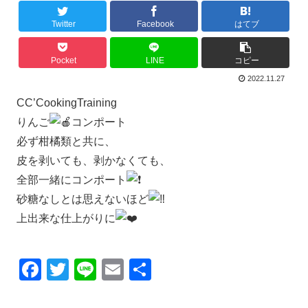
Twitter
Facebook
はてブ
Pocket
LINE
コピー
2022.11.27
CC’CookingTraining
りんご
コンポート
必ず柑橘類と共に、
皮を剥いても、剥かなくても、
全部一緒にコンポート
砂糖なしとは思えないほど
上出来な仕上がりに
F
T
Li
E
共
a
wi
n
m
有