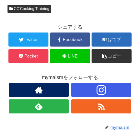
c
tt
e
ail
CC'Cooking Training
e
er
b
シェアする
o
o
Twitter
Facebook
はてブ
k
Pocket
LINE
コピー
mymaismをフォローする
mymaism