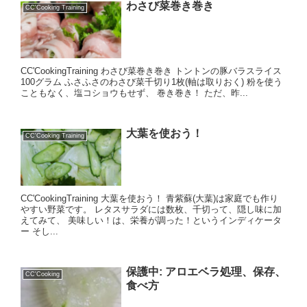
わさび菜巻き巻き
CC'Cooking Training
CC'CookingTraining わさび菜巻き巻き トントンの豚バラスライス
100グラム ふさふさのわさび菜千切り1枚(軸は取りおく) 粉を使う
こともなく、塩コショウもせず、 巻き巻き！ ただ、昨...
大葉を使おう！
CC'Cooking Training
CC'CookingTraining 大葉を使おう！ 青紫蘇(大葉)は家庭でも作り
やすい野菜です。 レタスサラダには数枚、千切って、隠し味に加
えてみて、 美味しい！は、栄養が調った！というインディケータ
ー そし...
保護中: アロエベラ処理、保存、
CC'Cooking
食べ方