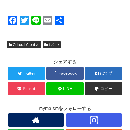
F
T
Li
E
共
a
wi
n
m
有
c
tt
e
ail
Cultural Creative
おやつ
e
er
b
シェアする
o
o
Twitter
Facebook
はてブ
k
Pocket
LINE
コピー
mymaismをフォローする