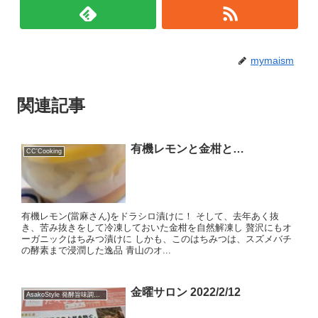
mymaism
関連記事
有機レモンと金柑と…
CC'Cooking
有機レモン(當麻さん)をドラシロ漬けに！ そして、去年あく抜
き、苦み抜きをして冷凍しておいた金柑を自然解凍し 贅沢にもオ
ーガニックはちみつ漬けに しかも、このはちみつは、スズメバチ
の酵素まで浸潤した逸品 青山のオ...
金曜サロン 2022/2/12
AsakoStyle 発酵旨味調味料