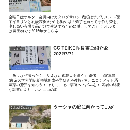
金曜日はオルター会員向けカタログサロン 表紙はサプリメント(菊
芋イヌリンと乳酸菌株)だが お勧めは「菊芋を買って手作り茶を」
少し高い有機食品だけで生活するために働けってこと！ オルター
は農産物では2015年かららネ...
CC’TEIKEI✨良書ご紹介🌼
CC'TEIKEI
2022/3/31
「魚はなぜ減った？ 見えない真犯人を追う」 著者 山室真澄
(東京大学大学院新領域創成科学研究科教授) ネオニコチノイド系
農薬の驚異を知ろう！ そして、その駆逐への試みを！ 著者の綿密
な調査により、ネオニコの環...
ターシャの庭に向かって…🌿
Cultural Creative