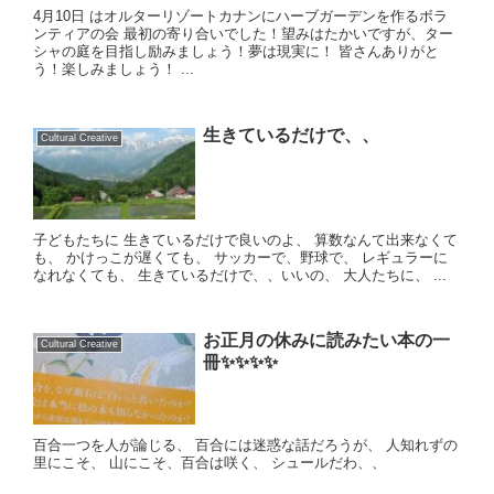
4月10日 はオルターリゾートカナンにハーブガーデンを作るボラ
ンティアの会 最初の寄り合いでした！望みはたかいですが、ター
シャの庭を目指し励みましょう！夢は現実に！ 皆さんありがと
う！楽しみましょう！ ...
生きているだけで、、
Cultural Creative
子どもたちに 生きているだけで良いのよ、 算数なんて出来なくて
も、 かけっこが遅くても、 サッカーで、野球で、 レギュラーに
なれなくても、 生きているだけで、、いいの、 大人たちに、 ...
お正月の休みに読みたい本の一
Cultural Creative
冊✨✨✨✨
百合一つを人が論じる、 百合には迷惑な話だろうが、 人知れずの
里にこそ、 山にこそ、百合は咲く、 シュールだわ、、