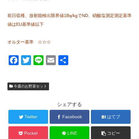
前日収穫、放射能検出限界値1Bq/kgでND、硝酸塩測定測定基準
値はEU基準値以下
オルター基準 ☆☆☆
F
T
Li
E
共
a
wi
n
m
有
c
tt
e
ail
今週のお野菜セット
e
er
b
シェアする
o
o
Twitter
Facebook
はてブ
k
Pocket
LINE
コピー