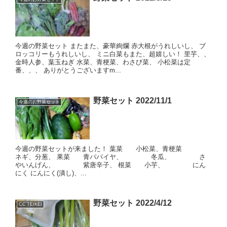
今週の野菜セット またまた、豪華絢爛 赤大根がうれしいし、 ブ
ロッコリーもうれしいし、 ミニ白菜もまた、超嬉しい！ 里芋、、
金時人参、葉玉ねぎ 水菜、青梗菜、わさび菜、 小松菜は定
番、、、 ありがとうございますm...
野菜セット 2022/11/1
今週のお野菜セット
今週の野菜セットが来ました！ 葉菜 小松菜、青梗菜
ネギ、分葱、 果菜 青パパイヤ、 冬瓜、 さ
やいんげん、 紫唐辛子、 根菜 小芋、 にん
にく にんにく(潰し)、...
野菜セット 2022/4/12
CC'TEIKEI