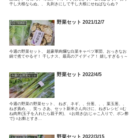
干し大根ならぬ、、 丸剥きにして干し大根にせねばならぬ？
野菜セット 2021/12/7
CC'TEIKEI
今週の野菜セット、 超豪華絢爛な白菜キャベツ軍団、おっきなお
鍋で煮てやるぞ！ 干しナス、最高のアイディア！ 嬉しすぎるぅ～
野菜セット 2022/4/5
今週のお野菜セット
今週の野菜の野菜セット、 ねぎ、ネギ、、分葱、、、葉玉葱、、
ねぎ責め、、笑っ さあ、セット新米さん向けに、ねぎレシピ ○む
ね肉丼(玉子を入れたら親子丼)、 ○お焼き(おじゃこ入りで、ポン酢
で) ○お麩とすき...
野菜セット 2022/3/15
今週のお野菜セット