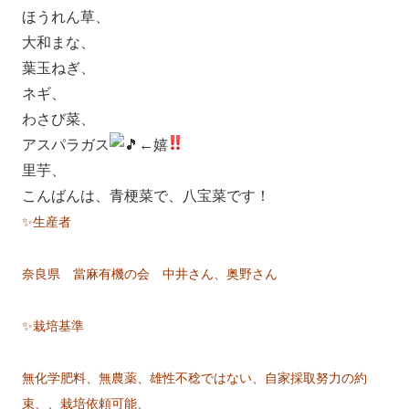
ほうれん草、
大和まな、
葉玉ねぎ、
ネギ、
わさび菜、
アスパラガス
←嬉
里芋、
こんばんは、青梗菜で、八宝菜です！
✨生産者
奈良県 當麻有機の会 中井さん、奥野さん
✨栽培基準
無化学肥料、無農薬、雄性不稔ではない、自家採取努力の約
束、、栽培依頼可能、