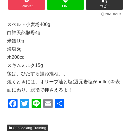
Pocket
LINE
コピー
2026.02.03
スペルト小麦粉400g
白神天然酵母4g
米飴10g
海塩5g
水200cc
スキムミルク15g
後は、ひたすら捏ね捏ね、、
焼くときには、オリーブ油と塩(還元岩塩がbetter)を表
面にぬり、親指で押さえるよ！
F
T
Li
E
共
a
wi
n
m
有
c
tt
e
ail
CC'Cooking Training