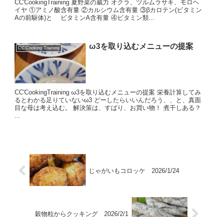
CC'CookingTraining 夏野菜の威力 オクラ、ツルムラサキ、モロヘ
イヤ ①アミノ酸含有量 ②カルシウム含有量 ③βカロテン(ビタミン
Aの前駆体)と ビタミンA含有量 ④ビタミン類...
ω3を取り込むメニューの提案
CC'Cooking Training
CC'CookingTraining ω3を取り込むメニューの提案 栄養計算してみ
るとわかる足りていないω3 どーしたらいいんだろう、、と、真面
目な母は考え込む。 解決策は、すばり、お買い物！ 煮干しある？
...
じゃがいもコロッケ 2026/1/24
穀物粒からクッキング 2026/2/1