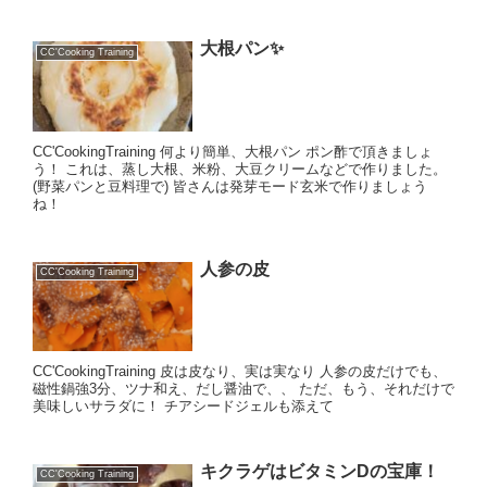
大根パン✨
CC'Cooking Training
CC'CookingTraining 何より簡単、大根パン ポン酢で頂きましょ
う！ これは、蒸し大根、米粉、大豆クリームなどで作りました。
(野菜パンと豆料理で) 皆さんは発芽モード玄米で作りましょう
ね！
人参の皮
CC'Cooking Training
CC'CookingTraining 皮は皮なり、実は実なり 人参の皮だけでも、
磁性鍋強3分、ツナ和え、だし醤油で、、 ただ、もう、それだけで
美味しいサラダに！ チアシードジェルも添えて
キクラゲはビタミンDの宝庫！
CC'Cooking Training