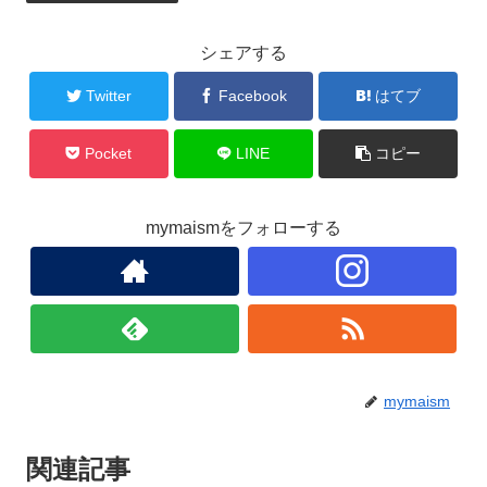
e
er
b
シェアする
o
o
Twitter
Facebook
はてブ
k
Pocket
LINE
コピー
mymaismをフォローする
mymaism
関連記事